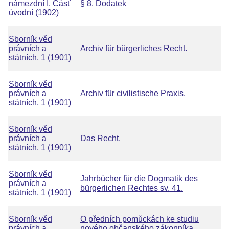
námezdní I. Čásť
§ 8. Dodatek
úvodní (1902)
Sborník věd
právních a
Archiv für bürgerliches Recht.
státních, 1 (1901)
Sborník věd
právních a
Archiv für civilistische Praxis.
státních, 1 (1901)
Sborník věd
právních a
Das Recht.
státních, 1 (1901)
Sborník věd
Jahrbücher für die Dogmatik des
právních a
bürgerlichen Rechtes sv. 41.
státních, 1 (1901)
Sborník věd
O předních pomůckách ke studiu
právních a
nového občanského zákonníka