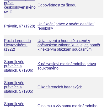
práva
Odpovědnost za škodu
československého,
sv. 2
Unifikační práce v prvém desítiletí
Právník, 67 (1928)
republiky
Pocta Leopoldu
Ustanovení o hodnotě a ceně v
Heyrovskému
občanském zákonníku a jejich poměr
(1922)
k některým otázkám současným
Sborník věd
K názvosloví mezinárodního práva
právních a
soukromého
státních, 6 (1906)
Sborník věd
právních a
O konferencích haagských
státních, 5 (1905)
Sborník věd
O pojmu a významu mezinárodního