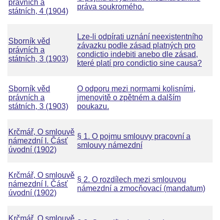
právních a
práva soukromého.
státních, 4 (1904)
Lze-li odpírati uznání neexistentního
Sborník věd
závazku podle zásad platných pro
právních a
condictio indebiti anebo dle zásad,
státních, 3 (1903)
které platí pro condictio sine causa?
Sborník věd
O odporu mezi normami kolisními,
právních a
jmenovitě o zpětném a dalším
státních, 3 (1903)
poukazu.
Krčmář, O smlouvě
§ 1. O pojmu smlouvy pracovní a
námezdní I. Čásť
smlouvy námezdní
úvodní (1902)
Krčmář, O smlouvě
§ 2. O rozdílech mezi smlouvou
námezdní I. Čásť
námezdní a zmocňovací (mandatum)
úvodní (1902)
Krčmář, O smlouvě