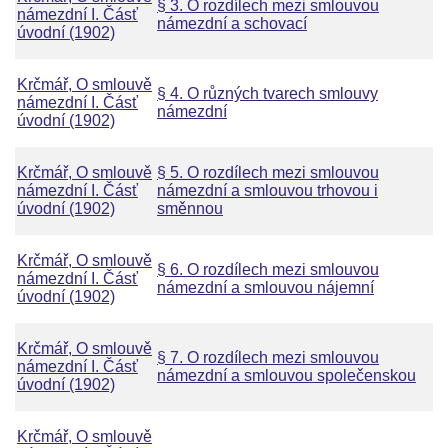
§ 3. O rozdílech mezi smlouvou
námezdní I. Čásť
námezdní a schovací
úvodní (1902)
Krčmář, O smlouvě
§ 4. O různých tvarech smlouvy
námezdní I. Čásť
námezdní
úvodní (1902)
Krčmář, O smlouvě
§ 5. O rozdílech mezi smlouvou
námezdní I. Čásť
námezdní a smlouvou trhovou i
úvodní (1902)
směnnou
Krčmář, O smlouvě
§ 6. O rozdílech mezi smlouvou
námezdní I. Čásť
námezdní a smlouvou nájemní
úvodní (1902)
Krčmář, O smlouvě
§ 7. O rozdílech mezi smlouvou
námezdní I. Čásť
námezdní a smlouvou společenskou
úvodní (1902)
Krčmář, O smlouvě