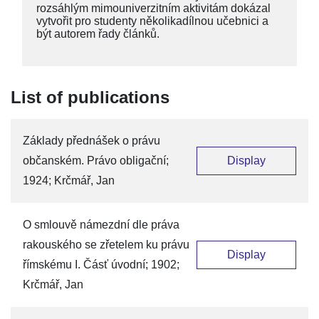
rozsáhlým mimouniverzitním aktivitám dokázal
vytvořit pro studenty několikadílnou učebnici a
být autorem řady článků.
List of publications
Základy přednášek o právu
občanském. Právo obligační;
Display
1924; Krčmář, Jan
O smlouvě námezdní dle práva
rakouského se zřetelem ku právu
Display
římskému I. Čásť úvodní; 1902;
Krčmář, Jan