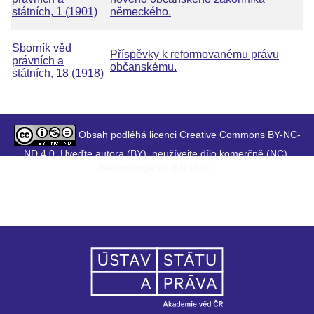
státních, 1 (1901)
německého.
Sborník věd
Příspěvky k reformovanému právu
právních a
občanskému.
státních, 18 (1918)
Obsah podléhá licenci Creative Commons BY-NC-
ND 4.0. Uveďte autora (BY), neužívejte dílo komerčně (NC),
Nezasahujte do díla (ND).