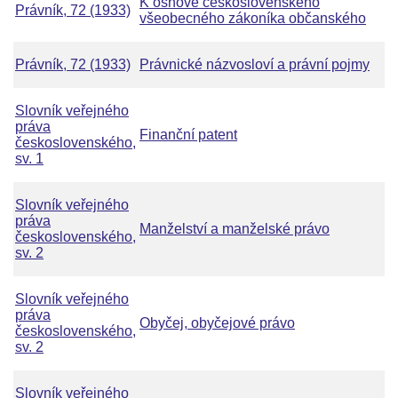
K osnově československého
Právník, 72 (1933)
všeobecného zákoníka občanského
Právník, 72 (1933)
Právnické názvosloví a právní pojmy
Slovník veřejného
práva
Finanční patent
československého,
sv. 1
Slovník veřejného
práva
Manželství a manželské právo
československého,
sv. 2
Slovník veřejného
práva
Obyčej, obyčejové právo
československého,
sv. 2
Slovník veřejného