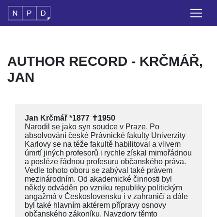
AUTHOR RECORD - KRČMÁŘ,
JAN
Jan Krčmář *1877 ✝1950
Narodil se jako syn soudce v Praze. Po
absolvování české Právnické fakulty Univerzity
Karlovy se na téže fakultě habilitoval a vlivem
úmrtí jiných profesorů i rychle získal mimořádnou
a posléze řádnou profesuru občanského práva.
Vedle tohoto oboru se zabýval také právem
mezinárodním. Od akademické činnosti byl
někdy odváděn po vzniku republiky politickým
angažmá v Československu i v zahraničí a dále
byl také hlavním aktérem přípravy osnovy
občanského zákoníku. Navzdory těmto