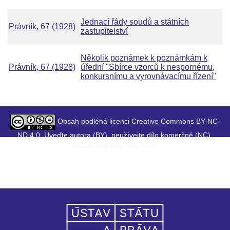
Jednací řády soudů a státních
Právník, 67 (1928)
zastupitelství
Několik poznámek k poznámkám k
Právník, 67 (1928)
úřední "Sbírce vzorců k nespornému,
konkursnímu a vyrovnávacímu řízení"
Obsah podléhá licenci Creative Commons BY-NC-
ND 4.0. Uveďte autora (BY), neužívejte dílo komerčně (NC),
Nezasahujte do díla (ND).