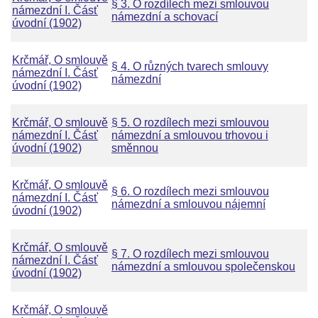
§ 3. O rozdílech mezi smlouvou
námezdní I. Čásť
námezdní a schovací
úvodní (1902)
Krčmář, O smlouvě
§ 4. O různých tvarech smlouvy
námezdní I. Čásť
námezdní
úvodní (1902)
Krčmář, O smlouvě
§ 5. O rozdílech mezi smlouvou
námezdní I. Čásť
námezdní a smlouvou trhovou i
úvodní (1902)
směnnou
Krčmář, O smlouvě
§ 6. O rozdílech mezi smlouvou
námezdní I. Čásť
námezdní a smlouvou nájemní
úvodní (1902)
Krčmář, O smlouvě
§ 7. O rozdílech mezi smlouvou
námezdní I. Čásť
námezdní a smlouvou společenskou
úvodní (1902)
Krčmář, O smlouvě