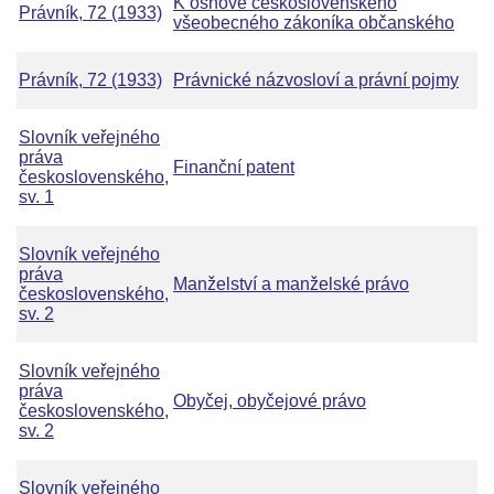
K osnově československého
Právník, 72 (1933)
všeobecného zákoníka občanského
Právník, 72 (1933)
Právnické názvosloví a právní pojmy
Slovník veřejného
práva
Finanční patent
československého,
sv. 1
Slovník veřejného
práva
Manželství a manželské právo
československého,
sv. 2
Slovník veřejného
práva
Obyčej, obyčejové právo
československého,
sv. 2
Slovník veřejného