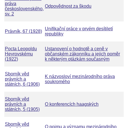
práva
Odpovědnost za škodu
československého,
sv. 2
Unifikační práce v prvém desítiletí
Právník, 67 (1928)
republiky
Pocta Leopoldu
Ustanovení o hodnotě a ceně v
Heyrovskému
občanském zákonníku a jejich poměr
(1922)
k některým otázkám současným
Sborník věd
K názvosloví mezinárodního práva
právních a
soukromého
státních, 6 (1906)
Sborník věd
právních a
O konferencích haagských
státních, 5 (1905)
Sborník věd
O pojmu a významu mezinárodního