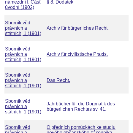
námezdní I. Čásť
§ 8. Dodatek
úvodní (1902)
Sborník věd
právních a
Archiv für bürgerliches Recht.
státních, 1 (1901)
Sborník věd
právních a
Archiv für civilistische Praxis.
státních, 1 (1901)
Sborník věd
právních a
Das Recht.
státních, 1 (1901)
Sborník věd
Jahrbücher für die Dogmatik des
právních a
bürgerlichen Rechtes sv. 41.
státních, 1 (1901)
Sborník věd
O předních pomůckách ke studiu
právních a
nového občanského zákonníka