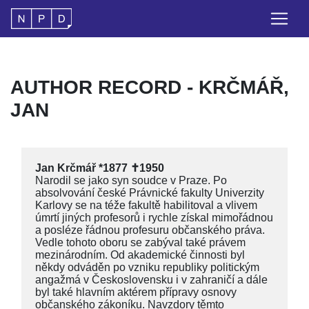
AUTHOR RECORD - KRČMÁŘ,
JAN
Jan Krčmář *1877 ✝1950
Narodil se jako syn soudce v Praze. Po
absolvování české Právnické fakulty Univerzity
Karlovy se na téže fakultě habilitoval a vlivem
úmrtí jiných profesorů i rychle získal mimořádnou
a posléze řádnou profesuru občanského práva.
Vedle tohoto oboru se zabýval také právem
mezinárodním. Od akademické činnosti byl
někdy odváděn po vzniku republiky politickým
angažmá v Československu i v zahraničí a dále
byl také hlavním aktérem přípravy osnovy
občanského zákoníku. Navzdory těmto