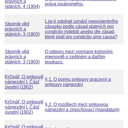
právních a
práva soukromého.
státních, 4 (1904)
Lze-li odpírati uznání neexistentního
Sborník věd
závazku podle zásad platných pro
právních a
condictio indebiti anebo dle zásad,
státních, 3 (1903)
které platí pro condictio sine causa?
Sborník věd
O odporu mezi normami kolisními,
právních a
jmenovitě o zpětném a dalším
státních, 3 (1903)
poukazu.
Krčmář, O smlouvě
§ 1. O pojmu smlouvy pracovní a
námezdní I. Čásť
smlouvy námezdní
úvodní (1902)
Krčmář, O smlouvě
§ 2. O rozdílech mezi smlouvou
námezdní I. Čásť
námezdní a zmocňovací (mandatum)
úvodní (1902)
Krčmář, O smlouvě