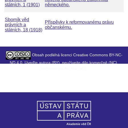
státních, 1 (1901)
německého.
Sborník věd
Příspěvky k reformovanému právu
právních a
občanskému.
státních, 18 (1918)
Obsah podléhá licenci Creative Commons BY-NC-
ND 4.0. Uveďte autora (BY), neužívejte dílo komerčně (NC),
Nezasahujte do díla (ND).