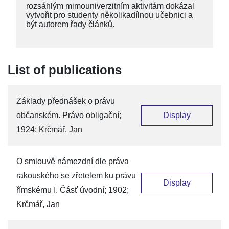
rozsáhlým mimouniverzitním aktivitám dokázal
vytvořit pro studenty několikadílnou učebnici a
být autorem řady článků.
List of publications
Základy přednášek o právu
občanském. Právo obligační;
Display
1924; Krčmář, Jan
O smlouvě námezdní dle práva
rakouského se zřetelem ku právu
Display
římskému I. Čásť úvodní; 1902;
Krčmář, Jan