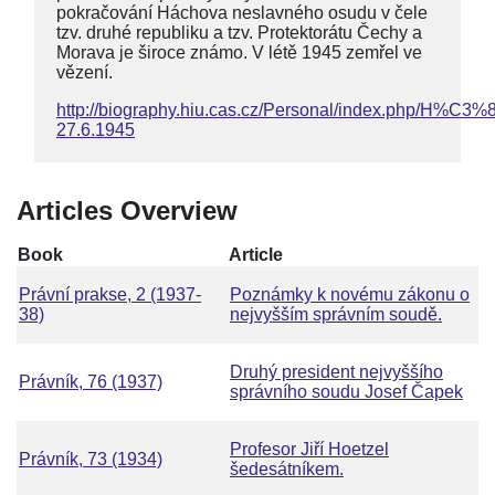
pokračování Háchova neslavného osudu v čele
tzv. druhé republiku a tzv. Protektorátu Čechy a
Morava je široce známo. V létě 1945 zemřel ve
vězení.
http://biography.hiu.cas.cz/Personal/index.php/H%C
27.6.1945
Articles Overview
Book
Article
Právní prakse, 2 (1937-
Poznámky k novému zákonu o
38)
nejvyšším správním soudě.
Druhý president nejvyššího
Právník, 76 (1937)
správního soudu Josef Čapek
Profesor Jiří Hoetzel
Právník, 73 (1934)
šedesátníkem.