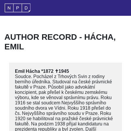
AUTHOR RECORD - HÁCHA,
EMIL
Emil Hácha *1872 ✝1945
Soudce. Pocházel z Trhových Svin z rodiny
berního úředníka. Studoval na české právnické
fakultě v Praze. Působil jako advokátní
koncipient, pak přešel k českému zemskému
výboru, kde se věnoval správnímu právu. Roku
1916 se stal soudcem Nejvyššího správního
soudního dvora ve Vídni. Roku 1918 přešel do
čs. Nejvyššího správního soudu v Praze. Roku
1920 se habilitoval na pražské české právnické
fakultě. Na podzim 1938 přijal kandidaturu na
prezidenta republiky a byl zvolen. Další