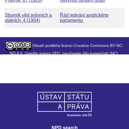
Právník, 67 (1928)
Nejvyšší správní soud
Sborník věd právních a
Řád jednání anglického
státních, 4 (1904)
parlamentu
Obsah podléhá licenci Creative Commons BY-NC-
ND 4.0. Uveďte autora (BY), neužívejte dílo komerčně (NC),
Nezasahujte do díla (ND).
NPD search