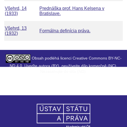
Všehrd, 14
Prednáška prof. Hans Kelsena v
(1933)
Bratislave.
Všehrd, 13
Formálna definícia práva.
(1932)
Obsah podléhá licenci Creative Commons BY-NC-
ND 4.0. Uveďte autora (BY), neužívejte dílo komerčně (NC),
Nezasahujte do díla (ND).