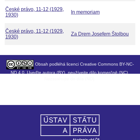
České právo, 11-12 (1929,
In memoriam
1930)
České právo, 11-12 (1929,
Za Drem Josefem Štolbou
1930)
Obsah podléhá licenci Creative Commons BY-NC-
ND 4.0. Uveďte autora (BY), neužívejte dílo komerčně (NC),
Nezasahujte do díla (ND).