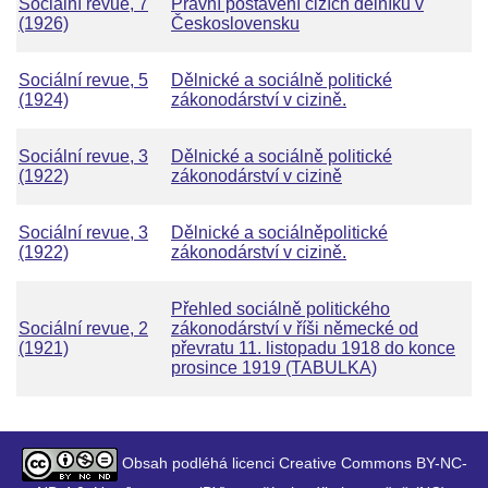
Sociální revue, 7
Právní postavení cizích dělníků v
(1926)
Československu
Sociální revue, 5
Dělnické a sociálně politické
(1924)
zákonodárství v cizině.
Sociální revue, 3
Dělnické a sociálně politické
(1922)
zákonodárství v cizině
Sociální revue, 3
Dělnické a sociálněpolitické
(1922)
zákonodárství v cizině.
Přehled sociálně politického
Sociální revue, 2
zákonodárství v říši německé od
(1921)
převratu 11. listopadu 1918 do konce
prosince 1919 (TABULKA)
Obsah podléhá licenci Creative Commons BY-NC-