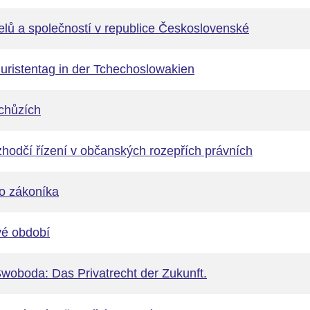
elů a společností v republice Československé
uristentag in der Tchechoslowakien
chůzích
zhodčí řízení v občanských rozepřích právních
o zákoníka
é období
 Swoboda: Das Privatrecht der Zukunft.