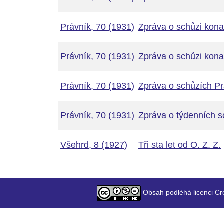
Právník, 70 (1931)
Zpráva o schůzi kon
Právník, 70 (1931)
Zpráva o schůzi kona
Právník, 70 (1931)
Zpráva o schůzích Pr
Právník, 70 (1931)
Zpráva o týdenních s
Všehrd, 8 (1927)
Tři sta let od O. Z. Z.
Obsah podléhá licenci Cr