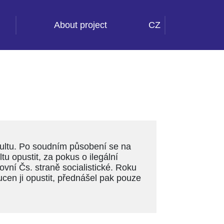
About project
CZ
kultu. Po soudním působení se na
u opustit, za pokus o ilegální
ovní Čs. straně socialistické. Roku
ucen ji opustit, přednášel pak pouze