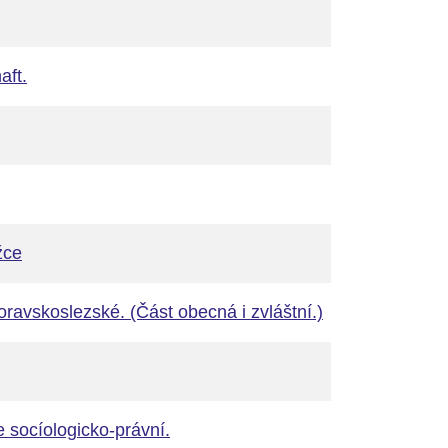
aft.
žce
oravskoslezské. (Část obecná i zvláštní.)
 socíologicko-právní.