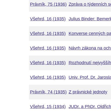
Právník, 75 (1936)
Zpráva o týdenních s
Všehrd, 16 (1935)
Julius Binder: Bemer
Všehrd, 16 (1935)
Konverse cenných p
Všehrd, 16 (1935)
Návrh zákona na ochr
Všehrd, 16 (1935)
Rozhodnutí nejvyššíh
Všehrd, 16 (1935)
Univ. Prof. Dr. Jaros
Právník, 74 (1935)
Z právnické jednoty
Všehrd, 15 (1934)
JUDr. a PhDr. Oldřic