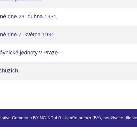
ané dne 23. dubna 1931
né dne 7. května 1931
ávnické jednoty v Praze
chůzích
eative Commons BY-NC-ND 4.0. Uveďte autora (BY), neužívejte dílo ko