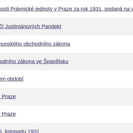
nosti Právnické jednoty v Praze za rok 1931, podaná na
čí Justiniánových Pandekt
munského obchodního zákona
odního zákona ve Španělsku
ém období
v Praze
v Praze
5. listopadu 1931