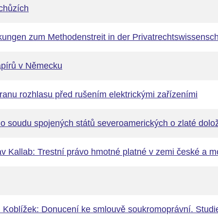
chůzích
kungen zum Methodenstreit in der Privatrechtswissensch
apírů v Německu
anu rozhlasu před rušením elektrickými zařízeními
o soudu spojených států severoamerických o zlaté dolo
lav Kallab: Trestní právo hmotné platné v zemi české a m
h Koblížek: Donucení ke smlouvě soukromoprávní. Studie