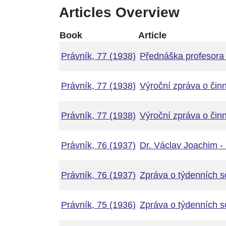
Articles Overview
Book
Article
Právník, 77 (1938)
Přednáška profesora 
Právník, 77 (1938)
Výroční zpráva o činn
Právník, 77 (1938)
Výroční zpráva o čin
Právník, 76 (1937)
Dr. Václav Joachim - 
Právník, 76 (1937)
Zpráva o týdenních s
Právník, 75 (1936)
Zpráva o týdenních s