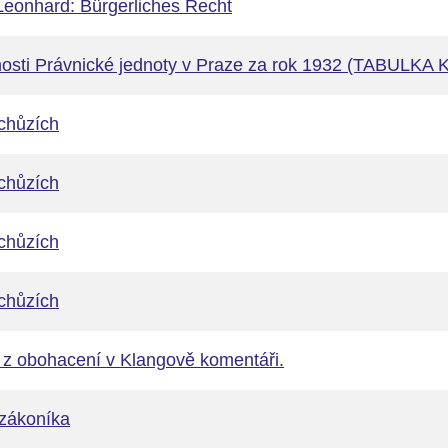
 Leonhard: Bürgerliches Recht
nnosti Právnické jednoty v Praze za rok 1932 (TABULK
chůzích
chůzích
chůzích
chůzích
 z obohacení v Klangově komentáři.
zákoníka