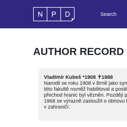
Search
AUTHOR RECORD -
Vladimír Kubeš *1908 ✝1988
Narodil se roku 1908 v Brně jako sy
této fakultě rovněž habilitoval a pos
přechod hranic byl vězněn. Později p
1968 se výrazně zasloužil o obnovu b
v zahraničí.