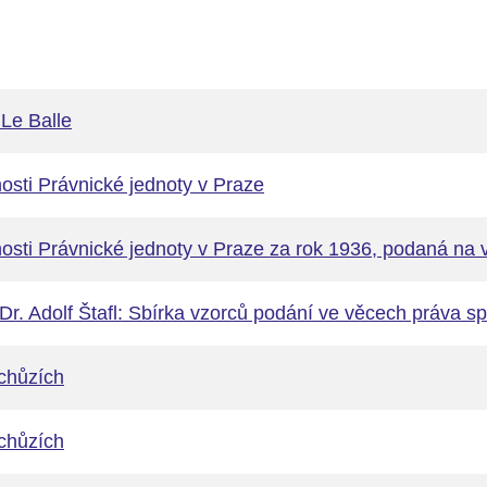
Le Balle
osti Právnické jednoty v Praze
nosti Právnické jednoty v Praze za rok 1936, podaná na
Dr. Adolf Štafl: Sbírka vzorců podání ve věcech práva s
chůzích
chůzích