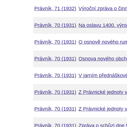
Právník, 71 (1932)
Výroční zpráva o čin
Právník, 70 (1931)
Na oslavu 1400. výro
Právník, 70 (1931)
O osnově nového ru
Právník, 70 (1931)
Osnova nového obch
Právník, 70 (1931)
V jarním přednáškov
Právník, 70 (1931)
Z Právnické jednoty 
Právník, 70 (1931)
Z Právnické jednoty 
Právník, 70 (1931)
Zpráva o schůzi dne 