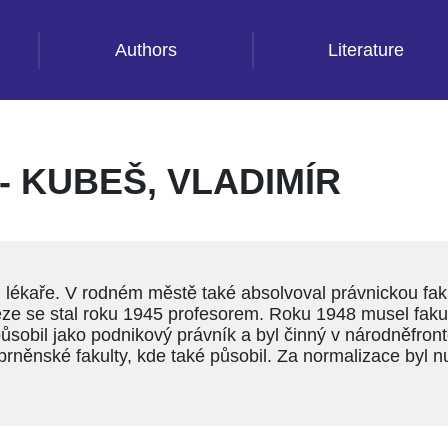
Authors
Literature
 KUBEŠ, VLADIMÍR
n lékaře. V rodném městě také absolvoval právnickou fa
léze se stal roku 1945 profesorem. Roku 1948 musel fakult
ůsobil jako podnikový právník a byl činný v národněfront
rněnské fakulty, kde také působil. Za normalizace byl n