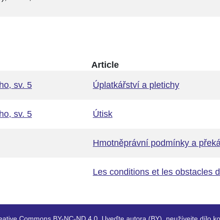
Article
o, sv. 5
Úplatkářství a pletichy
o, sv. 5
Útisk
Hmotněprávní podmínky a překáž
Les conditions et les obstacles d
eative Commons BY-NC-ND 4.0. Uveďte autora (BY), neužívejte dílo ko