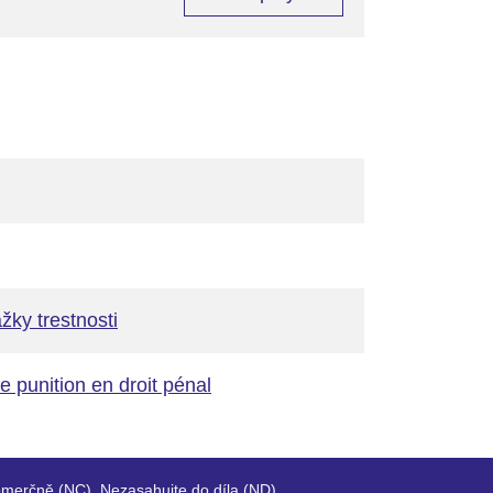
ky trestnosti
e punition en droit pénal
merčně (NC), Nezasahujte do díla (ND).