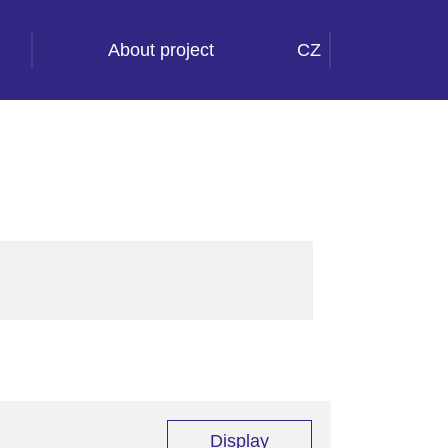
About project
CZ
Display