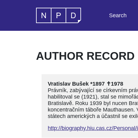
Search
AUTHOR RECORD -
Vratislav Bušek *1897 ✝1978
Právník, zabývající se církevním prá
habilitoval se (1921), stal se mimo
Bratislavě. Roku 1939 byl nucen Bra
koncentračním táboře Mauthausen. V 
státech amerických a účastnil se exil
http://biography.hiu.cas.cz/Perso