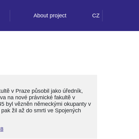
About project
CZ
ultě v Praze působil jako úředník,
va na nové právnické fakultě v
1-45 byl vězněn německými okupanty v
pak žil až do smrti ve Spojených
78