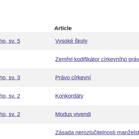
Article
o, sv. 5
Vysoké školy
Zemřel kodifikátor církevního prá
o, sv. 3
Právo církevní
o, sv. 2
Konkordáty
o, sv. 2
Modus vivendi
Zásada nerozlučitelnosti manželst