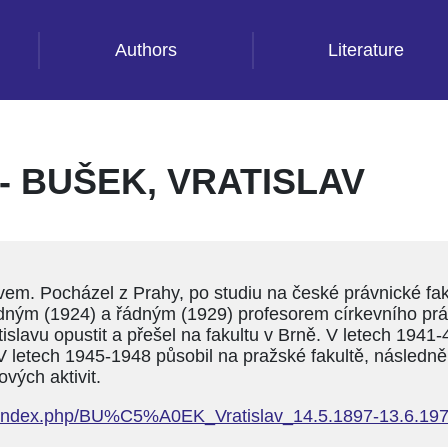
Authors
Literature
 BUŠEK, VRATISLAV
vem. Pocházel z Prahy, po studiu na české právnické fak
řádným (1924) a řádným (1929) profesorem církevního prá
tislavu opustit a přešel na fakultu v Brně. V letech 194
letech 1945-1948 působil na pražské fakultě, následně 
ových aktivit.
nal/index.php/BU%C5%A0EK_Vratislav_14.5.1897-13.6.19