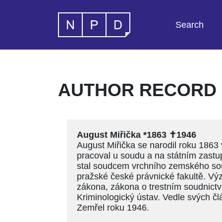
Search
AUTHOR RECORD -
August Miřička *1863 ✝1946
August Miřička se narodil roku 1863 
pracoval u soudu a na státním zastup
stal soudcem vrchního zemského sou
pražské české právnické fakultě. Výz
zákona, zákona o trestním soudnictví
Kriminologický ústav. Vedle svých č
Zemřel roku 1946.