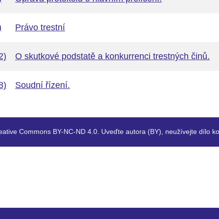
)
Právo trestní
2)
O skutkové podstatě a konkurrenci trestných činů.
8)
Soudní řízení.
eative Commons BY-NC-ND 4.0. Uveďte autora (BY), neužívejte dílo ko