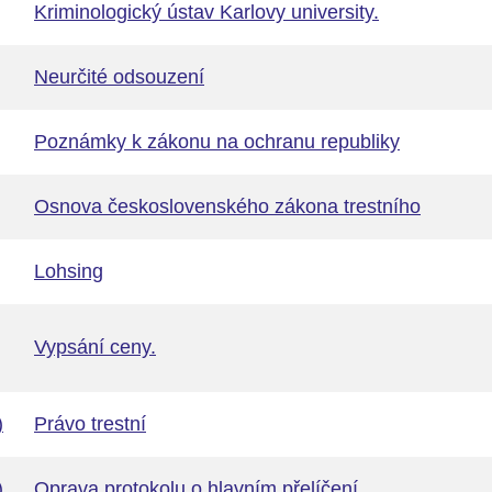
Kriminologický ústav Karlovy university.
Neurčité odsouzení
Poznámky k zákonu na ochranu republiky
Osnova československého zákona trestního
Lohsing
Vypsání ceny.
)
Právo trestní
)
Oprava protokolu o hlavním přelíčení.