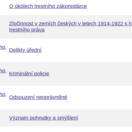
O úkolech trestního zákonodárce
Zločinnost v zemích českých v letech 1914-1922 s hl
trestního práva
ho,
Delikty úřední
ho,
Kriminální policie
ho,
Odsouzení neoprávněné
Význam pohnutky a smýšlení