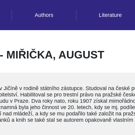
Authors
Literature
 MIŘIČKA, AUGUST
v Jičíně v rodině státního zástupce. Studoval na české p
itelství. Habilitoval se pro trestní právo na pražské če
du v Praze. Dva roky nato, roku 1907 získal mimořádno
namná byla jeho činnost ve 20. letech, kdy se mj. podíle
 nad mládeží, a kdy se mu podařilo také založit na praž
lánků a knih se také stal se autorem opakovaně vlastní