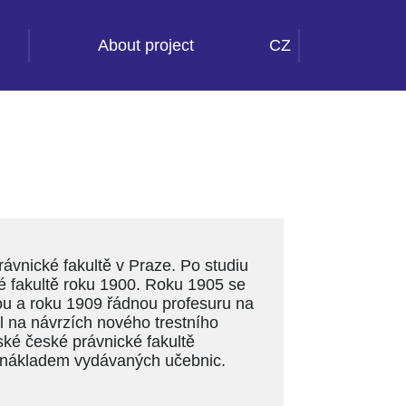
About project
CZ
rávnické fakultě v Praze. Po studiu
ské fakultě roku 1900. Roku 1905 se
u a roku 1909 řádnou profesuru na
l na návrzích nového trestního
ské české právnické fakultě
m nákladem vydávaných učebnic.