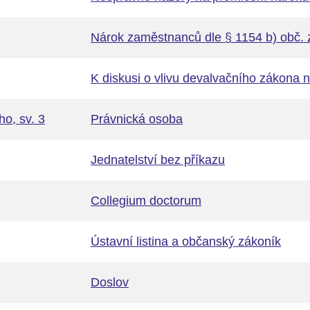
Nárok zaměstnanců dle § 1154 b) obč. 
K diskusi o vlivu devalvačního zákona n
o, sv. 3
Právnická osoba
Jednatelství bez příkazu
Collegium doctorum
Ústavní listina a občanský zákoník
Doslov