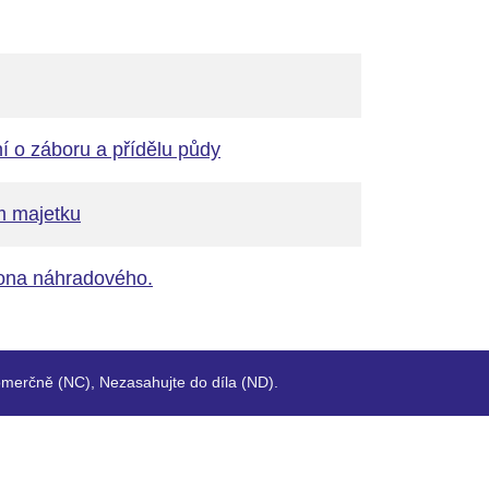
ní o záboru a přídělu půdy
m majetku
kona náhradového.
merčně (NC), Nezasahujte do díla (ND).