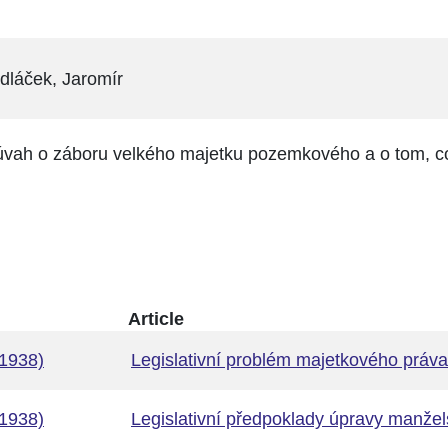
dláček, Jaromír
h úvah o záboru velkého majetku pozemkového a o tom, 
Article
1938)
Legislativní problém majetkového práv
1938)
Legislativní předpoklady úpravy manže