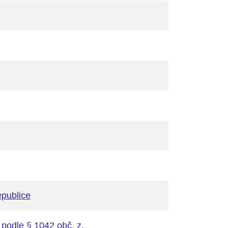
epublice
podle § 1042 obč. z.