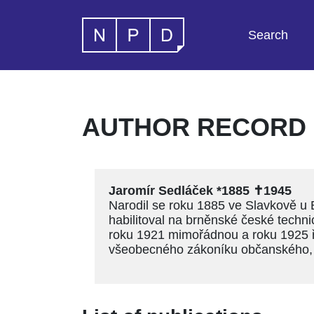
Search
AUTHOR RECORD 
Jaromír Sedláček *1885 ✝1945
Narodil se roku 1885 ve Slavkově u B
habilitoval na brněnské české techni
roku 1921 mimořádnou a roku 1925 ř
všeobecného zákoníku občanského, n