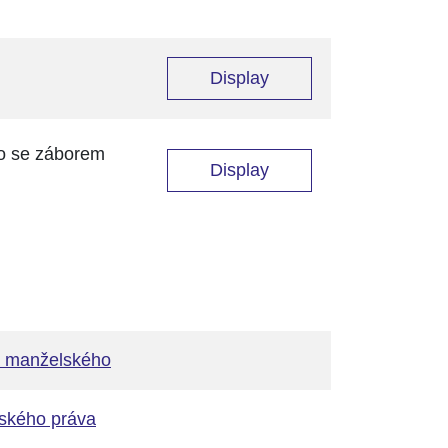
Display
co se záborem
Display
a manželského
lského práva