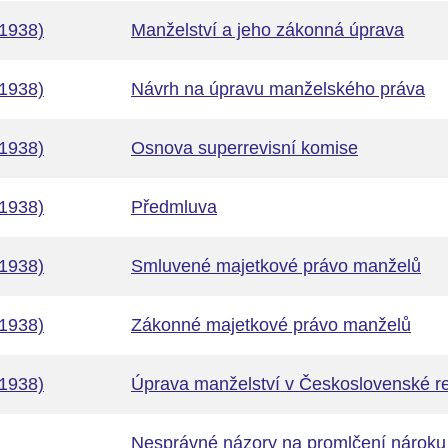
1938)
Manželství a jeho zákonná úprava
1938)
Návrh na úpravu manželského práva
1938)
Osnova superrevisní komise
1938)
Předmluva
1938)
Smluvené majetkové právo manželů
1938)
Zákonné majetkové právo manželů
1938)
Úprava manželství v Československé r
Nesprávné názory na promlčení nároku 