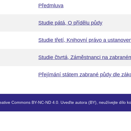
Předmluva
Studie pátá, O přídělu půdy
Studie třetí, Knihovní právo a ustanove
Studie čtvrtá, Záměstnanci na zabrané
Přejímání státem zabrané půdy dle zá
eative Commons BY-NC-ND 4.0. Uveďte autora (BY), neužívejte dílo ko