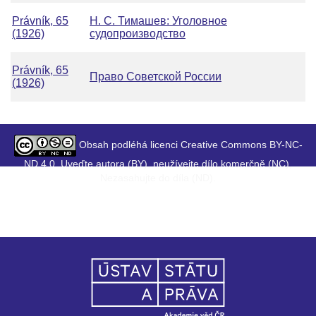
Právník, 65
H. С. Тимашев: Уголовное
(1926)
судопроизводство
Právník, 65
Право Советской России
(1926)
Obsah podléhá licenci Creative Commons BY-NC-
ND 4.0. Uveďte autora (BY), neužívejte dílo komerčně (NC),
Nezasahujte do díla (ND).