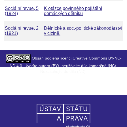
Sociální revue, 5
K otázce povinného pojištění
(1924)
domáckých dělníků
Sociální revue, 2
Dělnické a soc.-politické zákonodárství
(1921)
v cizině.
Obsah podléhá licenci Creative Commons BY-NC-
ND 4.0. Uveďte autora (BY), neužívejte dílo komerčně (NC),
Nezasahujte do díla (ND).