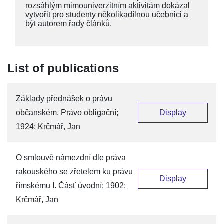
rozsáhlým mimouniverzitním aktivitám dokázal
vytvořit pro studenty několikadílnou učebnici a
být autorem řady článků.
List of publications
Základy přednášek o právu
občanském. Právo obligační;
Display
1924; Krčmář, Jan
O smlouvě námezdní dle práva
rakouského se zřetelem ku právu
Display
římskému I. Čásť úvodní; 1902;
Krčmář, Jan