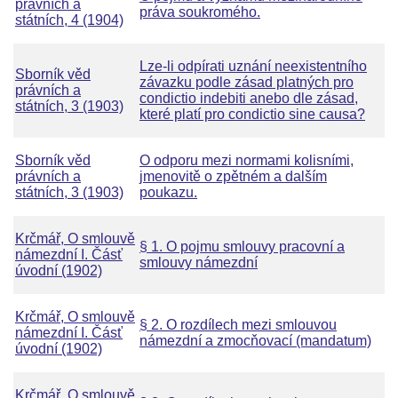
právních a
práva soukromého.
státních, 4 (1904)
Lze-li odpírati uznání neexistentního
Sborník věd
závazku podle zásad platných pro
právních a
condictio indebiti anebo dle zásad,
státních, 3 (1903)
které platí pro condictio sine causa?
Sborník věd
O odporu mezi normami kolisními,
právních a
jmenovitě o zpětném a dalším
státních, 3 (1903)
poukazu.
Krčmář, O smlouvě
§ 1. O pojmu smlouvy pracovní a
námezdní I. Čásť
smlouvy námezdní
úvodní (1902)
Krčmář, O smlouvě
§ 2. O rozdílech mezi smlouvou
námezdní I. Čásť
námezdní a zmocňovací (mandatum)
úvodní (1902)
Krčmář, O smlouvě