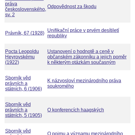
práva
Odpovědnost za škodu
československého,
sv. 2
Unifikační práce v prvém desítiletí
Právník, 67 (1928)
republiky
Pocta Leopoldu
Ustanovení o hodnotě a ceně v
Heyrovskému
občanském zákonníku a jejich poměr
(1922)
k některým otázkám současným
Sborník věd
K názvosloví mezinárodního práva
právních a
soukromého
státních, 6 (1906)
Sborník věd
právních a
O konferencích haagských
státních, 5 (1905)
Sborník věd
O pojmu a významu mezinárodního