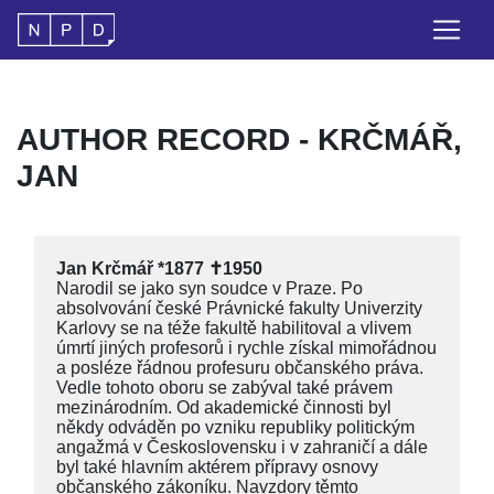
AUTHOR RECORD - KRČMÁŘ,
JAN
Jan Krčmář *1877 ✝1950
Narodil se jako syn soudce v Praze. Po
absolvování české Právnické fakulty Univerzity
Karlovy se na téže fakultě habilitoval a vlivem
úmrtí jiných profesorů i rychle získal mimořádnou
a posléze řádnou profesuru občanského práva.
Vedle tohoto oboru se zabýval také právem
mezinárodním. Od akademické činnosti byl
někdy odváděn po vzniku republiky politickým
angažmá v Československu i v zahraničí a dále
byl také hlavním aktérem přípravy osnovy
občanského zákoníku. Navzdory těmto