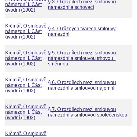
§ 3. O rozdílech mezi smlouvou
námezdní I. Čásť
námezdní a schovací
úvodní (1902)
Krčmář, O smlouvě
§ 4. O různých tvarech smlouvy
námezdní I. Čásť
námezdní
úvodní (1902)
Krčmář, O smlouvě
§ 5. O rozdílech mezi smlouvou
námezdní I. Čásť
námezdní a smlouvou trhovou i
úvodní (1902)
směnnou
Krčmář, O smlouvě
§ 6. O rozdílech mezi smlouvou
námezdní I. Čásť
námezdní a smlouvou nájemní
úvodní (1902)
Krčmář, O smlouvě
§ 7. O rozdílech mezi smlouvou
námezdní I. Čásť
námezdní a smlouvou společenskou
úvodní (1902)
Krčmář, O smlouvě