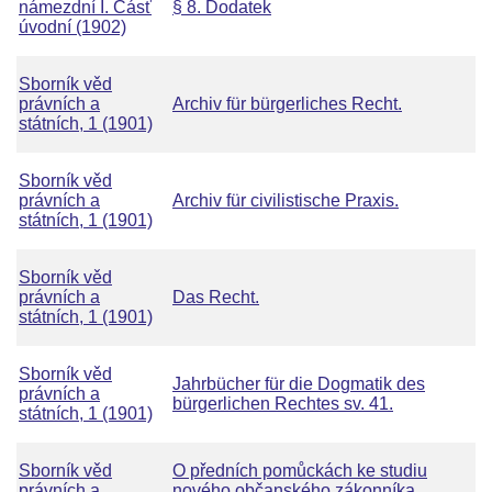
námezdní I. Čásť
§ 8. Dodatek
úvodní (1902)
Sborník věd
právních a
Archiv für bürgerliches Recht.
státních, 1 (1901)
Sborník věd
právních a
Archiv für civilistische Praxis.
státních, 1 (1901)
Sborník věd
právních a
Das Recht.
státních, 1 (1901)
Sborník věd
Jahrbücher für die Dogmatik des
právních a
bürgerlichen Rechtes sv. 41.
státních, 1 (1901)
Sborník věd
O předních pomůckách ke studiu
právních a
nového občanského zákonníka