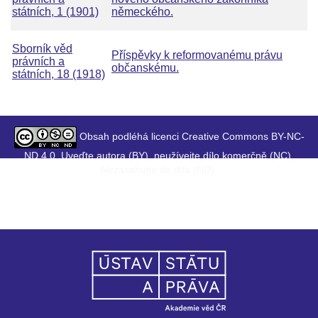
státních, 1 (1901)
německého.
Sborník věd
Příspěvky k reformovanému právu
právních a
občanskému.
státních, 18 (1918)
Obsah podléhá licenci Creative Commons BY-NC-
ND 4.0. Uveďte autora (BY), neužívejte dílo komerčně (NC),
Nezasahujte do díla (ND).