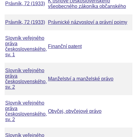
K osnově československého
Právník, 72 (1933)
všeobecného zákoníka občanského
Právník, 72 (1933)
Právnické názvosloví a právní pojmy
Slovník veřejného
práva
Finanční patent
československého,
sv. 1
Slovník veřejného
práva
Manželství a manželské právo
československého,
sv. 2
Slovník veřejného
práva
Obyčej, obyčejové právo
československého,
sv. 2
Slovník veřejného