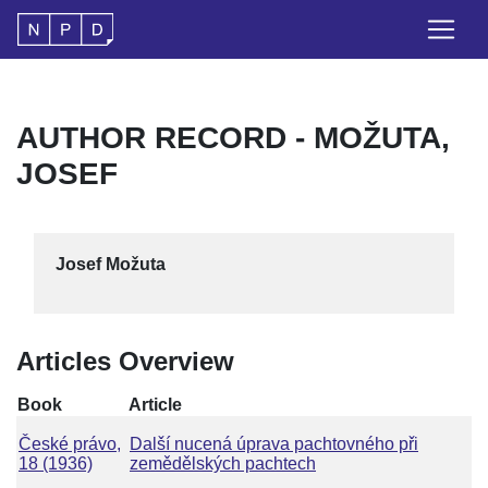
AUTHOR RECORD - MOŽUTA,
JOSEF
Josef Možuta
Articles Overview
Book
Article
České právo,
Další nucená úprava pachtovného při
18 (1936)
zemědělských pachtech