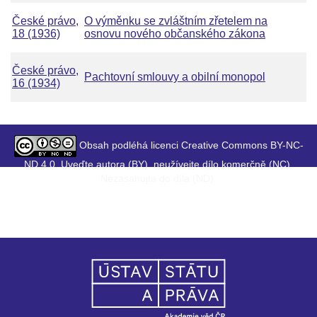
České právo,
O výměnku se zvláštním zřetelem na
18 (1936)
osnovu nového občanského zákona
České právo,
Pachtovní smlouvy a obilní monopol
16 (1934)
Obsah podléhá licenci Creative Commons BY-NC-
ND 4.0. Uveďte autora (BY), neužívejte dílo komerčně (NC),
Nezasahujte do díla (ND).