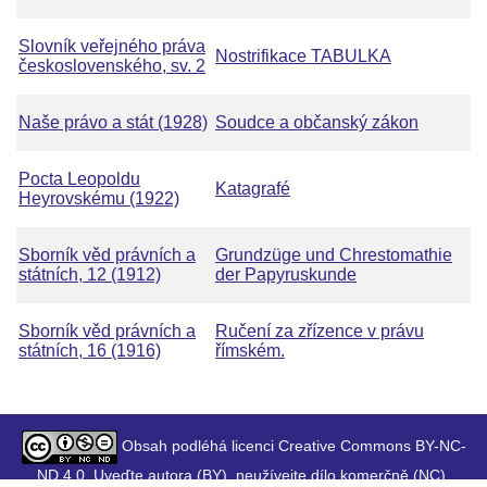
Slovník veřejného práva
Nostrifikace TABULKA
československého, sv. 2
Naše právo a stát (1928)
Soudce a občanský zákon
Pocta Leopoldu
Katagrafé
Heyrovskému (1922)
Sborník věd právních a
Grundzüge und Chrestomathie
státních, 12 (1912)
der Papyruskunde
Sborník věd právních a
Ručení za zřízence v právu
státních, 16 (1916)
římském.
Obsah podléhá licenci Creative Commons BY-NC-
ND 4.0. Uveďte autora (BY), neužívejte dílo komerčně (NC),