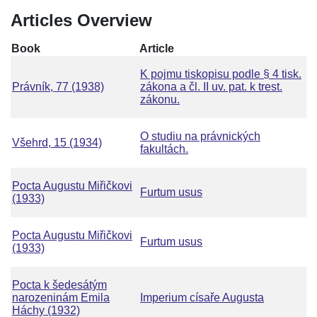
Articles Overview
Book
Article
K pojmu tiskopisu podle § 4 tisk.
Právník, 77 (1938)
zákona a čl. II uv. pat. k trest.
zákonu.
O studiu na právnických
Všehrd, 15 (1934)
fakultách.
Pocta Augustu Miřičkovi
Furtum usus
(1933)
Pocta Augustu Miřičkovi
Furtum usus
(1933)
Pocta k šedesátým
narozeninám Emila
Imperium císaře Augusta
Háchy (1932)