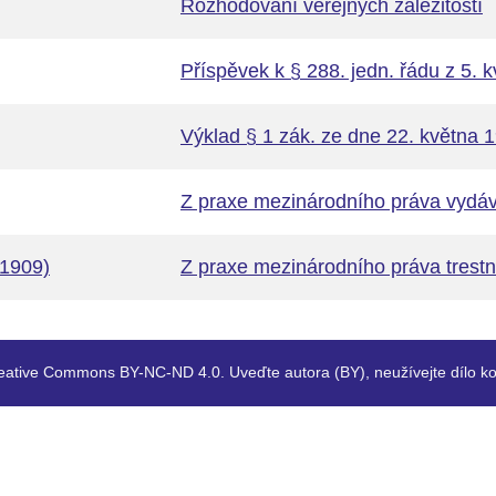
Rozhodování veřejných záležitostí
Příspěvek k § 288. jedn. řádu z 5. k
Výklad § 1 zák. ze dne 22. května 19
Z praxe mezinárodního práva vydá
(1909)
Z praxe mezinárodního práva trestn
eative Commons BY-NC-ND 4.0. Uveďte autora (BY), neužívejte dílo ko