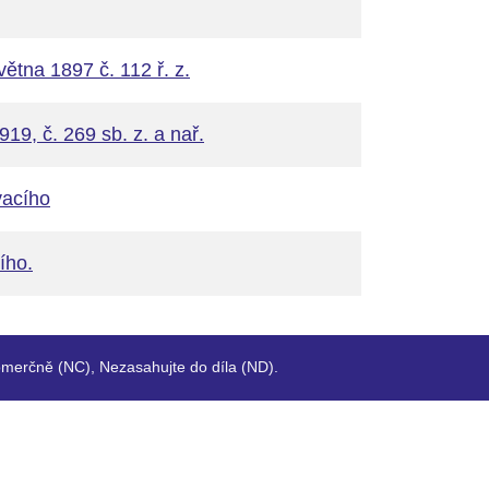
větna 1897 č. 112 ř. z.
19, č. 269 sb. z. a nař.
vacího
ího.
merčně (NC), Nezasahujte do díla (ND).