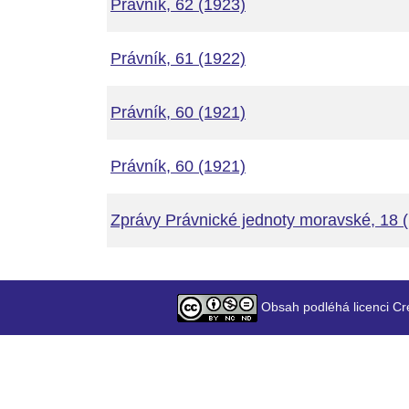
Právník, 62 (1923)
Právník, 61 (1922)
Právník, 60 (1921)
Právník, 60 (1921)
Zprávy Právnické jednoty moravské, 18 
Obsah podléhá licenci Cr