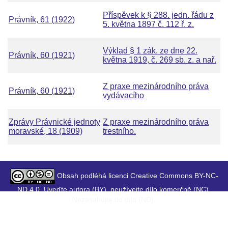
Příspěvek k § 288. jedn. řádu z
Právník, 61 (1922)
5. května 1897 č. 112 ř. z.
Výklad § 1 zák. ze dne 22.
Právník, 60 (1921)
května 1919, č. 269 sb. z. a nař.
Z praxe mezinárodního práva
Právník, 60 (1921)
vydávacího
Zprávy Právnické jednoty
Z praxe mezinárodního práva
moravské, 18 (1909)
trestního.
Obsah podléhá licenci Creative Commons BY-NC-
ND 4.0. Uveďte autora (BY), neužívejte dílo komerčně (NC),
Nezasahujte do díla (ND).