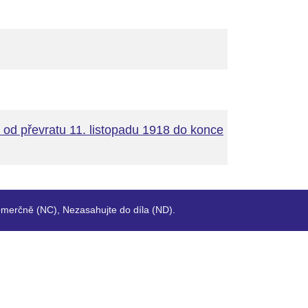
é od převratu 11. listopadu 1918 do konce
merčně (NC), Nezasahujte do díla (ND).