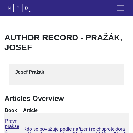
AUTHOR RECORD - PRAŽÁK,
JOSEF
Josef Pražák
Articles Overview
Book
Article
Právní
prakse,
Kdo se považuje podle nařízení reichsprotektora
4