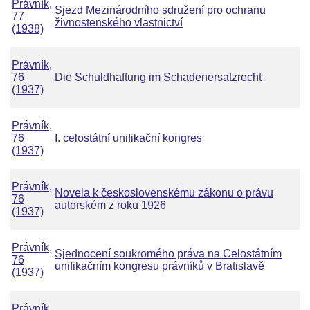
Právník,
Sjezd Mezinárodního sdružení pro ochranu
77
živnostenského vlastnictví
(1938)
Právník,
76
Die Schuldhaftung im Schadenersatzrecht
(1937)
Právník,
76
I. celostátní unifikační kongres
(1937)
Právník,
Novela k československému zákonu o právu
76
autorském z roku 1926
(1937)
Právník,
Sjednocení soukromého práva na Celostátním
76
unifikačním kongresu právníků v Bratislavě
(1937)
Právník,