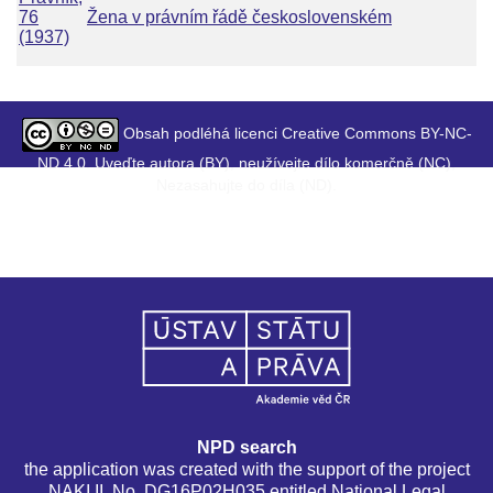
76
Žena v právním řádě československém
(1937)
Obsah podléhá licenci Creative Commons BY-NC-
ND 4.0. Uveďte autora (BY), neužívejte dílo komerčně (NC),
Nezasahujte do díla (ND).
NPD search
the application was created with the support of the project
NAKI II, No. DG16P02H035 entitled National Legal