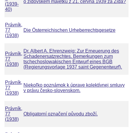
o židovském majetku z 21. června 1939 za Žida?
(1939-
40)
Právník,
77
Die Österreichischen Urheberrechtsgesetze
(1938)
Dr. Albert A. Ehrenzweig: Zur Erneuerung des
Právník,
Schadenersatzrechtes. Bemerkungen zum
77
tschechoslowakischen Entwurf eines BGB
(1938)
(Regierungsvorlage 1937 saint Gegenentwurf).
Právník,
Niekoľko poznámok k úprave kolektívnej smluvy
77
v právu česko-slovenskom.
(1938)
Právník,
77
Obligatorní označení původu zboží.
(1938)