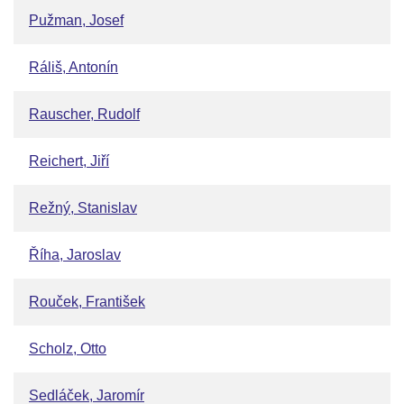
Pužman, Josef
Ráliš, Antonín
Rauscher, Rudolf
Reichert, Jiří
Režný, Stanislav
Říha, Jaroslav
Rouček, František
Scholz, Otto
Sedláček, Jaromír