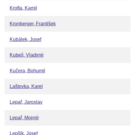
Krofta, Kamil
Kronberger, František
Kubálek, Josef
Kubeš, Vladimír
Kučera, Bohumil
Laštovka, Karel
Lepař, Jaroslav
Lepař, Mojmír
Lepšík, Josef