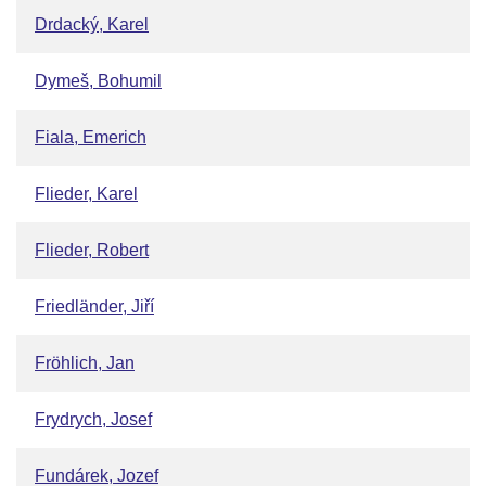
Drdacký, Karel
Dymeš, Bohumil
Fiala, Emerich
Flieder, Karel
Flieder, Robert
Friedländer, Jiří
Fröhlich, Jan
Frydrych, Josef
Fundárek, Jozef