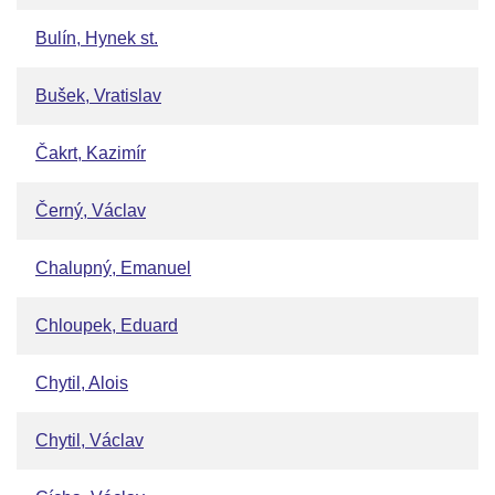
Bulín, Hynek st.
Bušek, Vratislav
Čakrt, Kazimír
Černý, Václav
Chalupný, Emanuel
Chloupek, Eduard
Chytil, Alois
Chytil, Václav