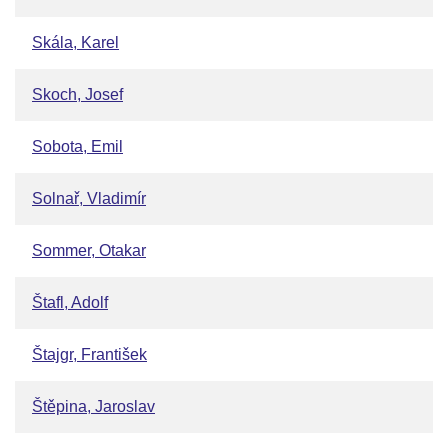
Skála, Karel
Skoch, Josef
Sobota, Emil
Solnař, Vladimír
Sommer, Otakar
Štafl, Adolf
Štajgr, František
Štěpina, Jaroslav