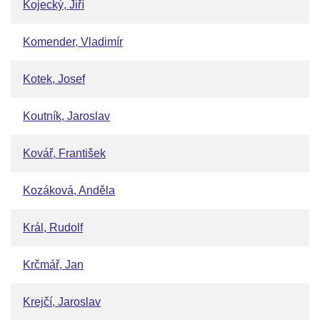
Kojecký, Jiří
Komender, Vladimír
Kotek, Josef
Koutník, Jaroslav
Kovář, František
Kozáková, Anděla
Král, Rudolf
Krčmář, Jan
Krejčí, Jaroslav