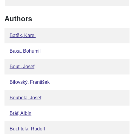
Authors
Batěk, Karel
Baxa, Bohumil
Beutl, Josef
Bilovský, František
Boubela, Josef
Bráf, Albín
Buchtela, Rudolf