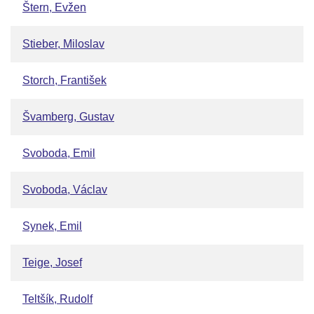
Štern, Evžen
Stieber, Miloslav
Storch, František
Švamberg, Gustav
Svoboda, Emil
Svoboda, Václav
Synek, Emil
Teige, Josef
Teltšík, Rudolf