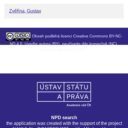
Zvěřina, Gustav
Obsah podléhá licenci Creative Commons BY-NC-
ND 4.0. Uveďte autora (BY), neužívejte dílo komerčně (NC),
Nezasahujte do díla (ND).
NPD search
the application was created with the support of the project