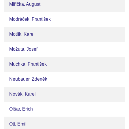
Miřička, August
Modráček, František
Motlík, Karel
Možuta, Josef
Muchka, František
Neubauer, Zdeněk
Novák, Karel
Olšar, Erich
Ott, Emil