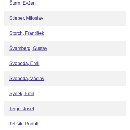
Štern, Evžen
Stieber, Miloslav
Storch, František
Švamberg, Gustav
Svoboda, Emil
Svoboda, Václav
Synek, Emil
Teige, Josef
Teltšík, Rudolf