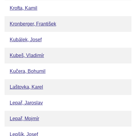
Krofta, Kamil
Kronberger, František
Kubálek, Josef
Kubeš, Vladimír
Kučera, Bohumil
Laštovka, Karel
Lepař, Jaroslav
Lepař, Mojmír
Lepšík, Josef