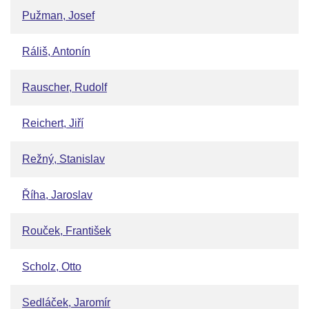
Pužman, Josef
Ráliš, Antonín
Rauscher, Rudolf
Reichert, Jiří
Režný, Stanislav
Říha, Jaroslav
Rouček, František
Scholz, Otto
Sedláček, Jaromír