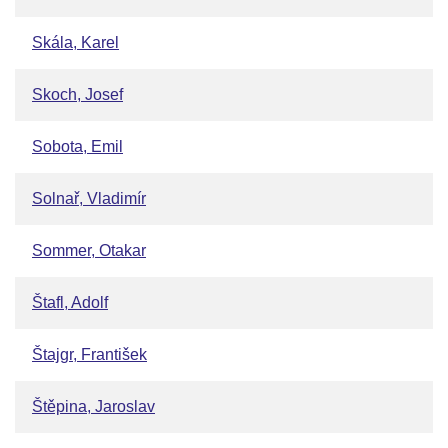
Skála, Karel
Skoch, Josef
Sobota, Emil
Solnař, Vladimír
Sommer, Otakar
Štafl, Adolf
Štajgr, František
Štěpina, Jaroslav