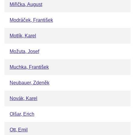
Miřička, August
Modráček, František
Motlík, Karel
Možuta, Josef
Muchka, František
Neubauer, Zdeněk
Novák, Karel
Olšar, Erich
Ott, Emil