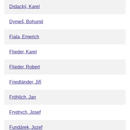
Drdacký, Karel
Dymeš, Bohumil
Fiala, Emerich
Flieder, Karel
Flieder, Robert
Friedländer, Jiří
Fröhlich, Jan
Frydrych, Josef
Fundárek, Jozef