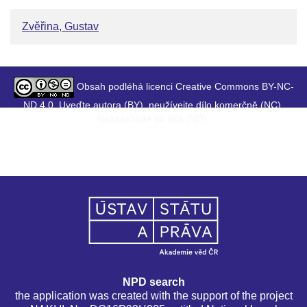
Zvěřina, Gustav
Obsah podléhá licenci Creative Commons BY-NC-
ND 4.0. Uveďte autora (BY), neužívejte dílo komerčně (NC),
Nezasahujte do díla (ND).
NPD search
the application was created with the support of the project