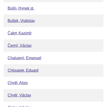
Bulín, Hynek st.
Bušek, Vratislav
Čakrt, Kazimír
Černý, Václav
Chalupný, Emanuel
Chloupek, Eduard
Chytil, Alois
Chytil, Václav