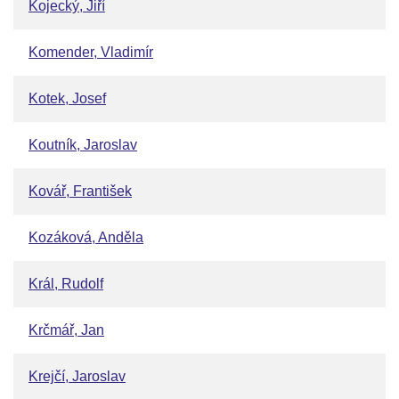
Kojecký, Jiří
Komender, Vladimír
Kotek, Josef
Koutník, Jaroslav
Kovář, František
Kozáková, Anděla
Král, Rudolf
Krčmář, Jan
Krejčí, Jaroslav