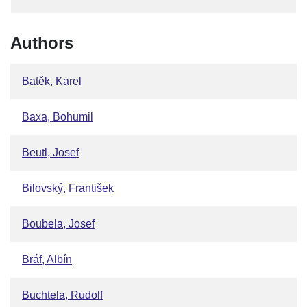
Authors
Batěk, Karel
Baxa, Bohumil
Beutl, Josef
Bilovský, František
Boubela, Josef
Bráf, Albín
Buchtela, Rudolf