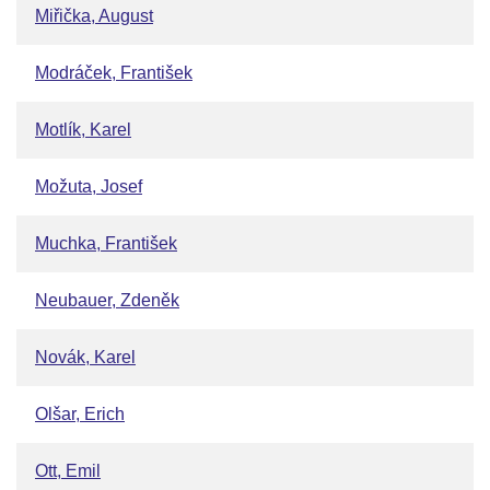
Miřička, August
Modráček, František
Motlík, Karel
Možuta, Josef
Muchka, František
Neubauer, Zdeněk
Novák, Karel
Olšar, Erich
Ott, Emil