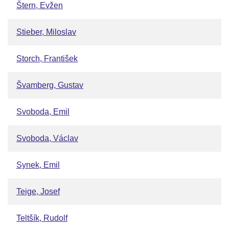
Štern, Evžen
Stieber, Miloslav
Storch, František
Švamberg, Gustav
Svoboda, Emil
Svoboda, Václav
Synek, Emil
Teige, Josef
Teltšík, Rudolf