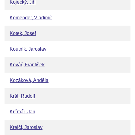
Kojecký, Jiří
Komender, Vladimír
Kotek, Josef
Koutník, Jaroslav
Kovář, František
Kozáková, Anděla
Král, Rudolf
Krčmář, Jan
Krejčí, Jaroslav