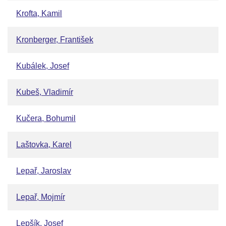
Krofta, Kamil
Kronberger, František
Kubálek, Josef
Kubeš, Vladimír
Kučera, Bohumil
Laštovka, Karel
Lepař, Jaroslav
Lepař, Mojmír
Lepšík, Josef