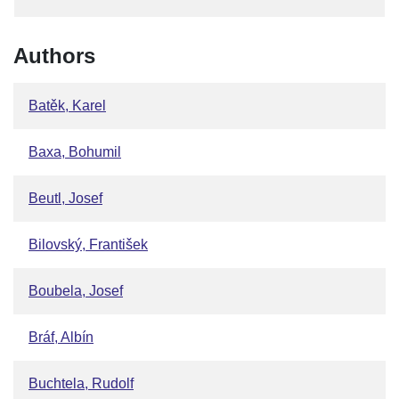
Authors
Batěk, Karel
Baxa, Bohumil
Beutl, Josef
Bilovský, František
Boubela, Josef
Bráf, Albín
Buchtela, Rudolf