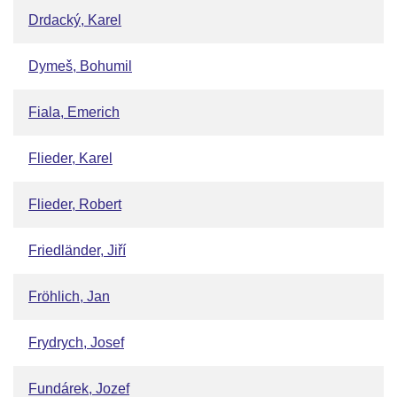
Drdacký, Karel
Dymeš, Bohumil
Fiala, Emerich
Flieder, Karel
Flieder, Robert
Friedländer, Jiří
Fröhlich, Jan
Frydrych, Josef
Fundárek, Jozef