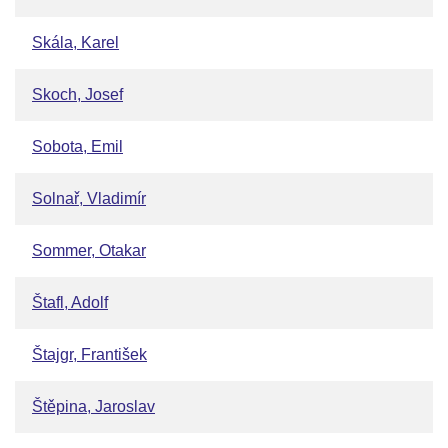
Skála, Karel
Skoch, Josef
Sobota, Emil
Solnař, Vladimír
Sommer, Otakar
Štafl, Adolf
Štajgr, František
Štěpina, Jaroslav