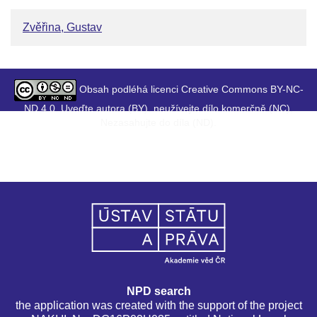
Zvěřina, Gustav
Obsah podléhá licenci Creative Commons BY-NC-
ND 4.0. Uveďte autora (BY), neužívejte dílo komerčně (NC),
Nezasahujte do díla (ND).
NPD search
the application was created with the support of the project