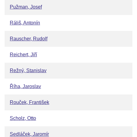
Pužman, Josef
Ráliš, Antonín
Rauscher, Rudolf
Reichert, Jiří
Režný, Stanislav
Říha, Jaroslav
Rouček, František
Scholz, Otto
Sedláček, Jaromír