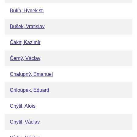
Bulín, Hynek st.
Bušek, Vratislav
Čakrt, Kazimír
Černý, Václav
Chalupný, Emanuel
Chloupek, Eduard
Chytil, Alois
Chytil, Václav