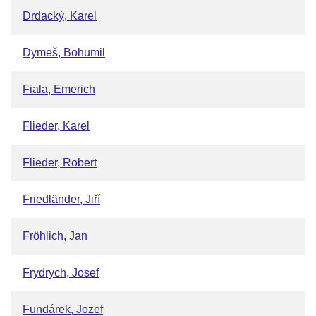
Drdacký, Karel
Dymeš, Bohumil
Fiala, Emerich
Flieder, Karel
Flieder, Robert
Friedländer, Jiří
Fröhlich, Jan
Frydrych, Josef
Fundárek, Jozef