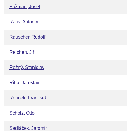
Pužman, Josef
Ráliš, Antonín
Rauscher, Rudolf
Reichert, Jiří
Režný, Stanislav
Říha, Jaroslav
Rouček, František
Scholz, Otto
Sedláček, Jaromír