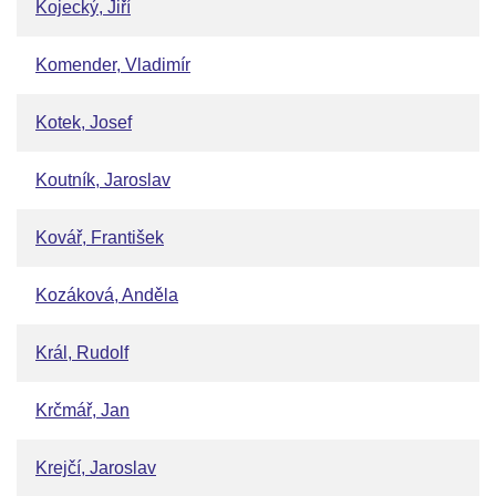
Kojecký, Jiří
Komender, Vladimír
Kotek, Josef
Koutník, Jaroslav
Kovář, František
Kozáková, Anděla
Král, Rudolf
Krčmář, Jan
Krejčí, Jaroslav