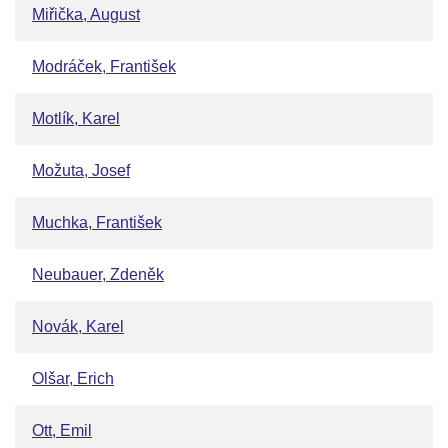
Miřička, August
Modráček, František
Motlík, Karel
Možuta, Josef
Muchka, František
Neubauer, Zdeněk
Novák, Karel
Olšar, Erich
Ott, Emil