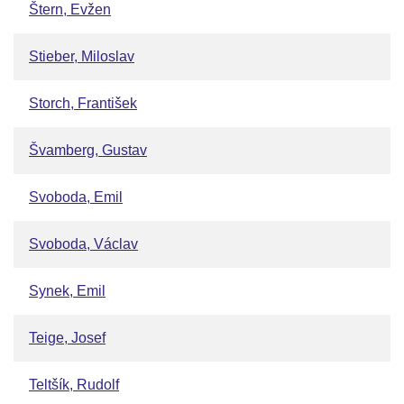
Štern, Evžen
Stieber, Miloslav
Storch, František
Švamberg, Gustav
Svoboda, Emil
Svoboda, Václav
Synek, Emil
Teige, Josef
Teltšík, Rudolf