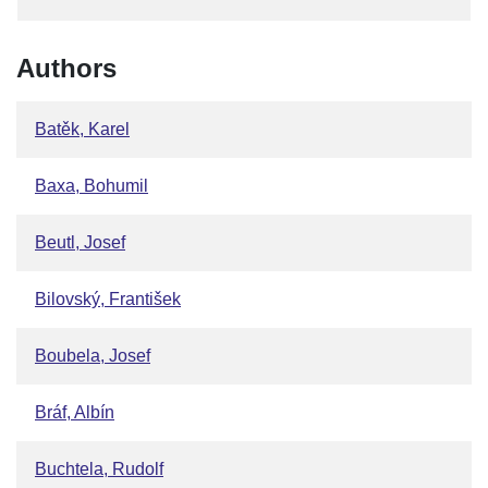
Authors
Batěk, Karel
Baxa, Bohumil
Beutl, Josef
Bilovský, František
Boubela, Josef
Bráf, Albín
Buchtela, Rudolf