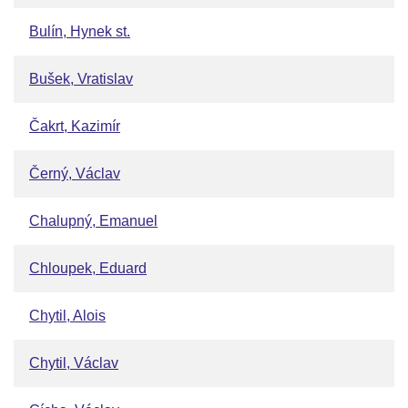
Bulín, Hynek st.
Bušek, Vratislav
Čakrt, Kazimír
Černý, Václav
Chalupný, Emanuel
Chloupek, Eduard
Chytil, Alois
Chytil, Václav