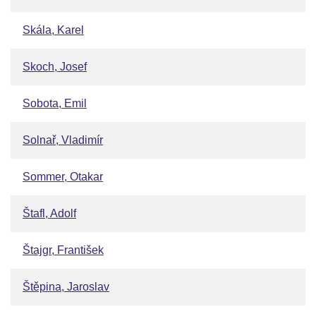
Skála, Karel
Skoch, Josef
Sobota, Emil
Solnař, Vladimír
Sommer, Otakar
Štafl, Adolf
Štajgr, František
Štěpina, Jaroslav