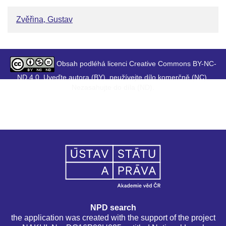
Zvěřina, Gustav
Obsah podléhá licenci Creative Commons BY-NC-
ND 4.0. Uveďte autora (BY), neužívejte dílo komerčně (NC),
Nezasahujte do díla (ND).
NPD search
the application was created with the support of the project