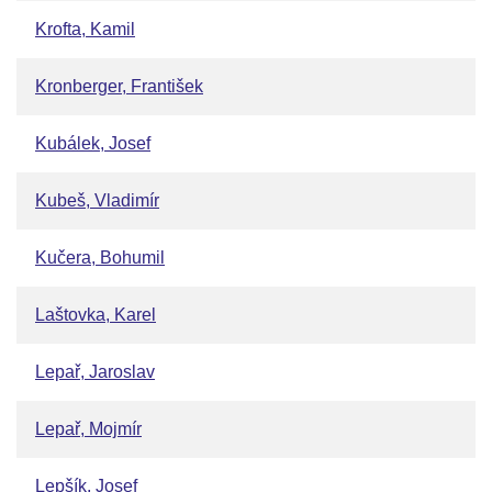
Krofta, Kamil
Kronberger, František
Kubálek, Josef
Kubeš, Vladimír
Kučera, Bohumil
Laštovka, Karel
Lepař, Jaroslav
Lepař, Mojmír
Lepšík, Josef