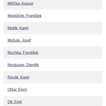
Miřička, August
Modráček, František
Motlík, Karel
Možuta, Josef
Muchka, František
Neubauer, Zdeněk
Novák, Karel
Olšar, Erich
Ott, Emil