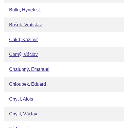
Bulín, Hynek st.
Bušek, Vratislav
Čakrt, Kazimír
Černý, Václav
Chalupný, Emanuel
Chloupek, Eduard
Chytil, Alois
Chytil, Václav