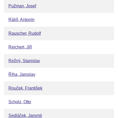
Pužman, Josef
Ráliš, Antonín
Rauscher, Rudolf
Reichert, Jiří
Režný, Stanislav
Říha, Jaroslav
Rouček, František
Scholz, Otto
Sedláček, Jaromír