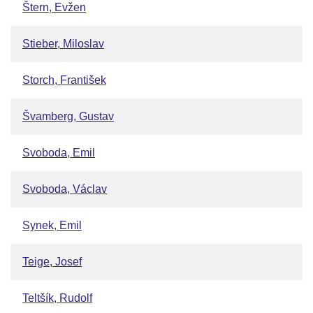
Štern, Evžen
Stieber, Miloslav
Storch, František
Švamberg, Gustav
Svoboda, Emil
Svoboda, Václav
Synek, Emil
Teige, Josef
Teltšík, Rudolf