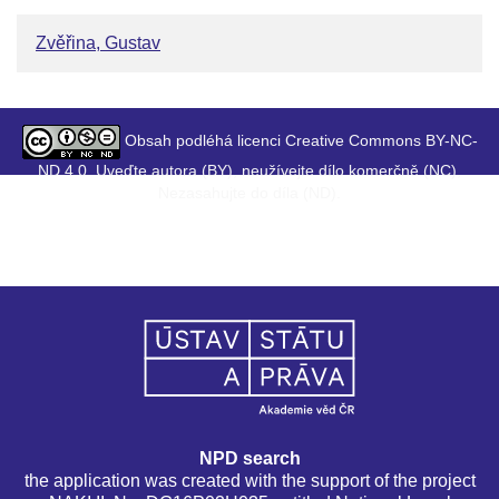
Zvěřina, Gustav
Obsah podléhá licenci Creative Commons BY-NC-
ND 4.0. Uveďte autora (BY), neužívejte dílo komerčně (NC),
Nezasahujte do díla (ND).
NPD search
the application was created with the support of the project