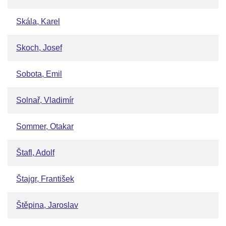
Skála, Karel
Skoch, Josef
Sobota, Emil
Solnař, Vladimír
Sommer, Otakar
Štafl, Adolf
Štajgr, František
Štěpina, Jaroslav