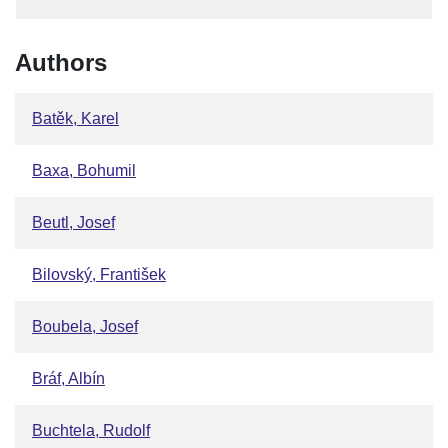
Authors
Batěk, Karel
Baxa, Bohumil
Beutl, Josef
Bilovský, František
Boubela, Josef
Bráf, Albín
Buchtela, Rudolf