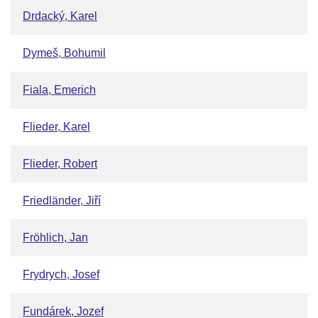
Drdacký, Karel
Dymeš, Bohumil
Fiala, Emerich
Flieder, Karel
Flieder, Robert
Friedländer, Jiří
Fröhlich, Jan
Frydrych, Josef
Fundárek, Jozef