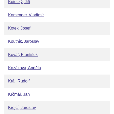
Kojecký, Jiří
Komender, Vladimír
Kotek, Josef
Koutník, Jaroslav
Kovář, František
Kozáková, Anděla
Král, Rudolf
Krčmář, Jan
Krejčí, Jaroslav