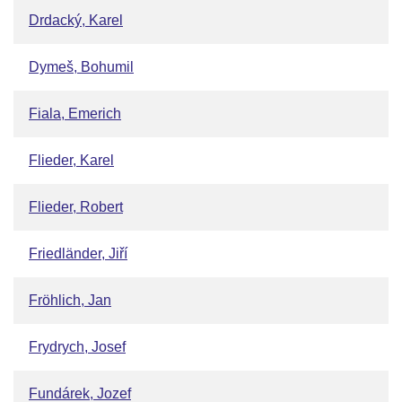
Drdacký, Karel
Dymeš, Bohumil
Fiala, Emerich
Flieder, Karel
Flieder, Robert
Friedländer, Jiří
Fröhlich, Jan
Frydrych, Josef
Fundárek, Jozef