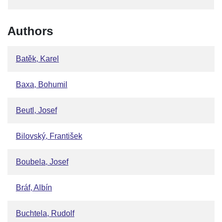
Authors
Batěk, Karel
Baxa, Bohumil
Beutl, Josef
Bilovský, František
Boubela, Josef
Bráf, Albín
Buchtela, Rudolf