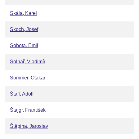
Skála, Karel
Skoch, Josef
Sobota, Emil
Solnař, Vladimír
Sommer, Otakar
Štafl, Adolf
Štajgr, František
Štěpina, Jaroslav