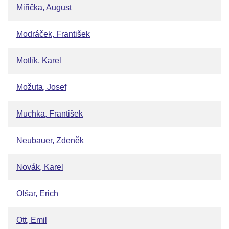
Miřička, August
Modráček, František
Motlík, Karel
Možuta, Josef
Muchka, František
Neubauer, Zdeněk
Novák, Karel
Olšar, Erich
Ott, Emil