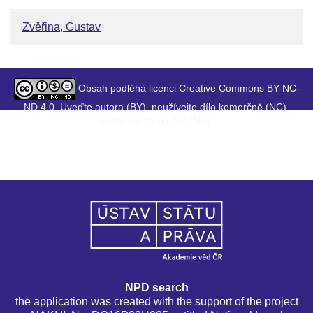
Zvěřina, Gustav
Obsah podléhá licenci Creative Commons BY-NC-
ND 4.0. Uveďte autora (BY), neužívejte dílo komerčně (NC),
Nezasahujte do díla (ND).
NPD search
the application was created with the support of the project