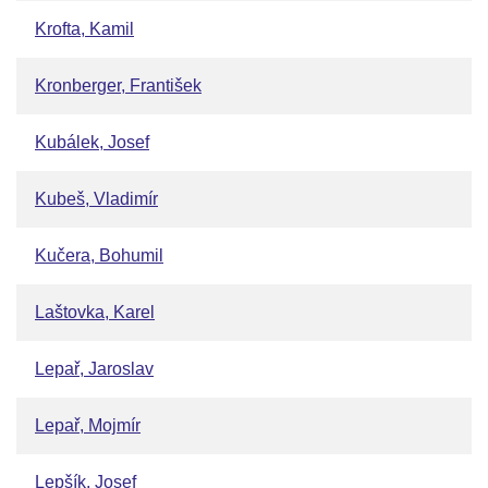
Krofta, Kamil
Kronberger, František
Kubálek, Josef
Kubeš, Vladimír
Kučera, Bohumil
Laštovka, Karel
Lepař, Jaroslav
Lepař, Mojmír
Lepšík, Josef