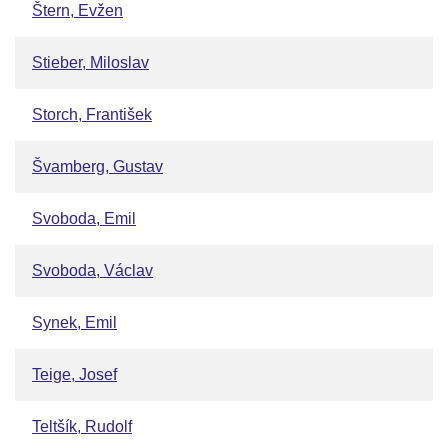
Štern, Evžen
Stieber, Miloslav
Storch, František
Švamberg, Gustav
Svoboda, Emil
Svoboda, Václav
Synek, Emil
Teige, Josef
Teltšík, Rudolf