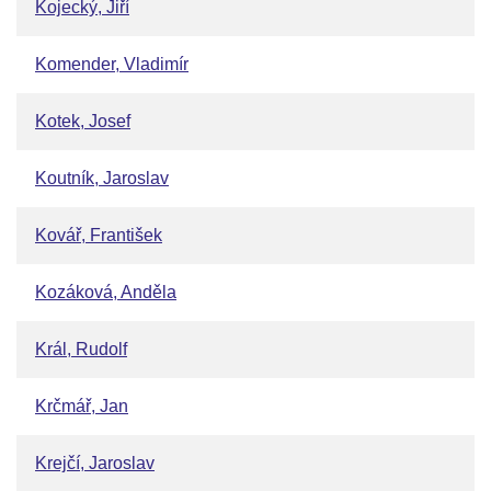
Kojecký, Jiří
Komender, Vladimír
Kotek, Josef
Koutník, Jaroslav
Kovář, František
Kozáková, Anděla
Král, Rudolf
Krčmář, Jan
Krejčí, Jaroslav