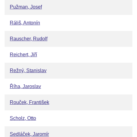
Pužman, Josef
Ráliš, Antonín
Rauscher, Rudolf
Reichert, Jiří
Režný, Stanislav
Říha, Jaroslav
Rouček, František
Scholz, Otto
Sedláček, Jaromír