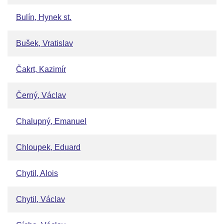
Bulín, Hynek st.
Bušek, Vratislav
Čakrt, Kazimír
Černý, Václav
Chalupný, Emanuel
Chloupek, Eduard
Chytil, Alois
Chytil, Václav