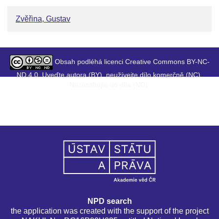
Zvěřina, Gustav
Obsah podléhá licenci Creative Commons BY-NC-
ND 4.0. Uveďte autora (BY), neužívejte dílo komerčně (NC),
Nezasahujte do díla (ND).
NPD search
the application was created with the support of the project