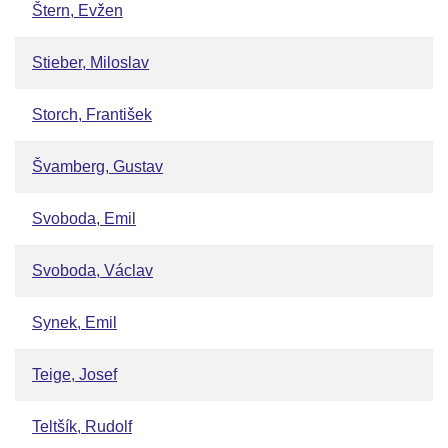
Štern, Evžen
Stieber, Miloslav
Storch, František
Švamberg, Gustav
Svoboda, Emil
Svoboda, Václav
Synek, Emil
Teige, Josef
Teltšík, Rudolf