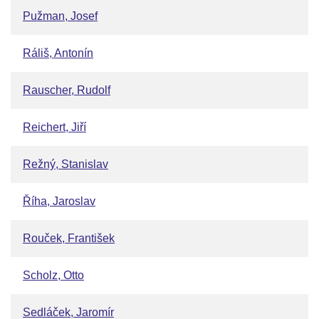
Pužman, Josef
Ráliš, Antonín
Rauscher, Rudolf
Reichert, Jiří
Režný, Stanislav
Říha, Jaroslav
Rouček, František
Scholz, Otto
Sedláček, Jaromír