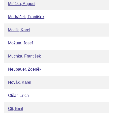
Miřička, August
Modráček, František
Motlík, Karel
Možuta, Josef
Muchka, František
Neubauer, Zdeněk
Novák, Karel
Olšar, Erich
Ott, Emil