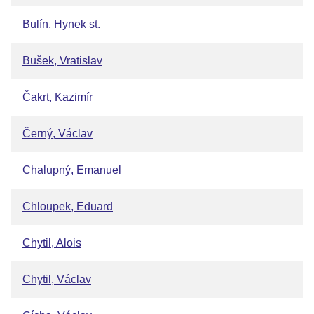
Bulín, Hynek st.
Bušek, Vratislav
Čakrt, Kazimír
Černý, Václav
Chalupný, Emanuel
Chloupek, Eduard
Chytil, Alois
Chytil, Václav