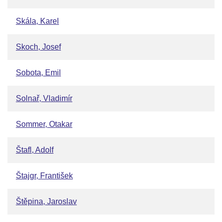
Skála, Karel
Skoch, Josef
Sobota, Emil
Solnař, Vladimír
Sommer, Otakar
Štafl, Adolf
Štajgr, František
Štěpina, Jaroslav