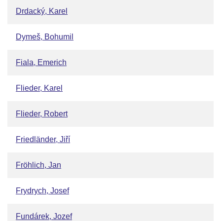
Drdacký, Karel
Dymeš, Bohumil
Fiala, Emerich
Flieder, Karel
Flieder, Robert
Friedländer, Jiří
Fröhlich, Jan
Frydrych, Josef
Fundárek, Jozef