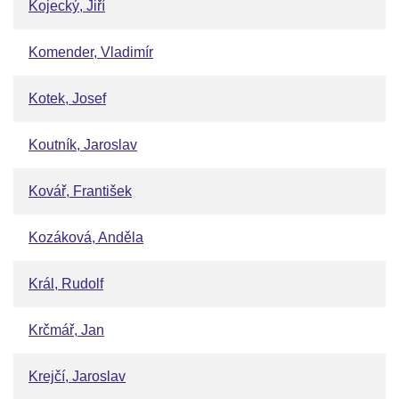
Kojecký, Jiří
Komender, Vladimír
Kotek, Josef
Koutník, Jaroslav
Kovář, František
Kozáková, Anděla
Král, Rudolf
Krčmář, Jan
Krejčí, Jaroslav