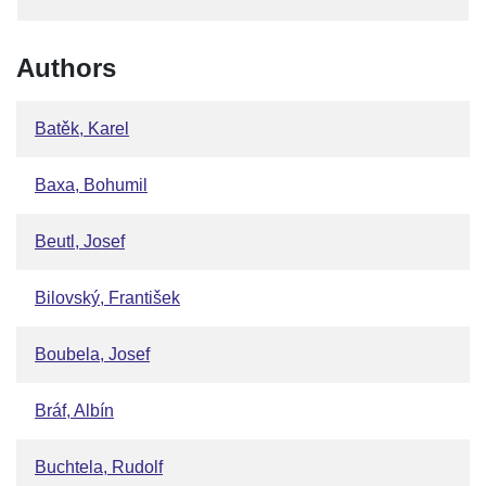
Authors
Batěk, Karel
Baxa, Bohumil
Beutl, Josef
Bilovský, František
Boubela, Josef
Bráf, Albín
Buchtela, Rudolf