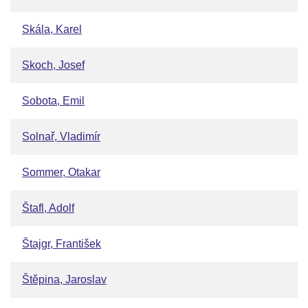
Skála, Karel
Skoch, Josef
Sobota, Emil
Solnař, Vladimír
Sommer, Otakar
Štafl, Adolf
Štajgr, František
Štěpina, Jaroslav