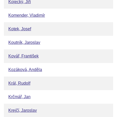
Kojecký, Jiří
Komender, Vladimír
Kotek, Josef
Koutník, Jaroslav
Kovář, František
Kozáková, Anděla
Král, Rudolf
Krčmář, Jan
Krejčí, Jaroslav