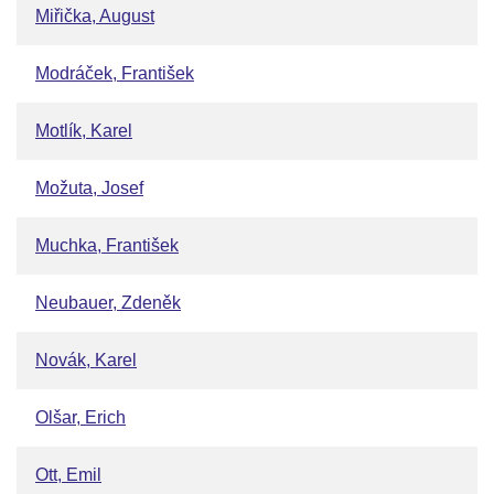
Miřička, August
Modráček, František
Motlík, Karel
Možuta, Josef
Muchka, František
Neubauer, Zdeněk
Novák, Karel
Olšar, Erich
Ott, Emil