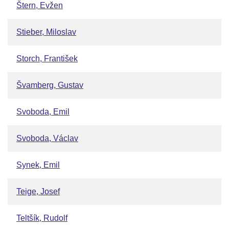
Štern, Evžen
Stieber, Miloslav
Storch, František
Švamberg, Gustav
Svoboda, Emil
Svoboda, Václav
Synek, Emil
Teige, Josef
Teltšík, Rudolf