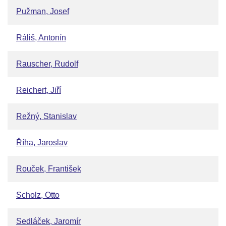
Pužman, Josef
Ráliš, Antonín
Rauscher, Rudolf
Reichert, Jiří
Režný, Stanislav
Říha, Jaroslav
Rouček, František
Scholz, Otto
Sedláček, Jaromír