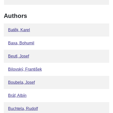
Authors
Batěk, Karel
Baxa, Bohumil
Beutl, Josef
Bilovský, František
Boubela, Josef
Bráf, Albín
Buchtela, Rudolf