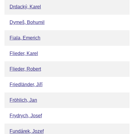
Drdacký, Karel
Dymeš, Bohumil
Fiala, Emerich
Flieder, Karel
Flieder, Robert
Friedländer, Jiří
Fröhlich, Jan
Frydrych, Josef
Fundárek, Jozef