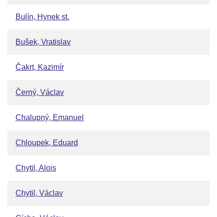
Bulín, Hynek st.
Bušek, Vratislav
Čakrt, Kazimír
Černý, Václav
Chalupný, Emanuel
Chloupek, Eduard
Chytil, Alois
Chytil, Václav