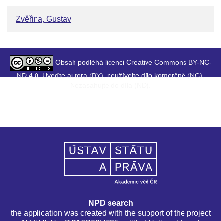
Zvěřina, Gustav
Obsah podléhá licenci Creative Commons BY-NC-
ND 4.0. Uveďte autora (BY), neužívejte dílo komerčně (NC),
Nezasahujte do díla (ND).
NPD search
the application was created with the support of the project