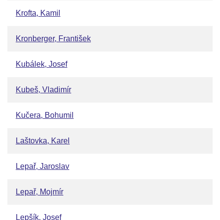
Krofta, Kamil
Kronberger, František
Kubálek, Josef
Kubeš, Vladimír
Kučera, Bohumil
Laštovka, Karel
Lepař, Jaroslav
Lepař, Mojmír
Lepšík, Josef