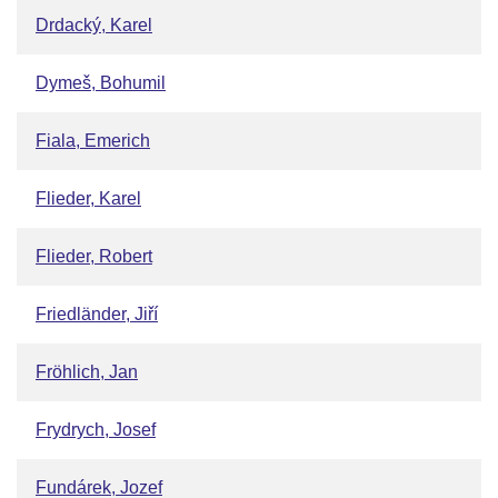
Drdacký, Karel
Dymeš, Bohumil
Fiala, Emerich
Flieder, Karel
Flieder, Robert
Friedländer, Jiří
Fröhlich, Jan
Frydrych, Josef
Fundárek, Jozef