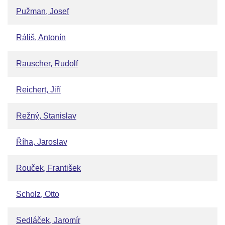
Pužman, Josef
Ráliš, Antonín
Rauscher, Rudolf
Reichert, Jiří
Režný, Stanislav
Říha, Jaroslav
Rouček, František
Scholz, Otto
Sedláček, Jaromír