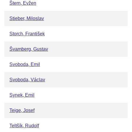
Štern, Evžen
Stieber, Miloslav
Storch, František
Švamberg, Gustav
Svoboda, Emil
Svoboda, Václav
Synek, Emil
Teige, Josef
Teltšík, Rudolf