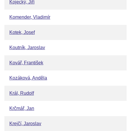
Kojecký, Jiří
Komender, Vladimír
Kotek, Josef
Koutník, Jaroslav
Kovář, František
Kozáková, Anděla
Král, Rudolf
Krčmář, Jan
Krejčí, Jaroslav