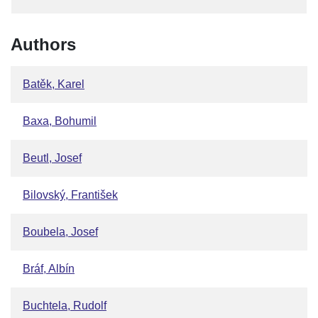
Authors
Batěk, Karel
Baxa, Bohumil
Beutl, Josef
Bilovský, František
Boubela, Josef
Bráf, Albín
Buchtela, Rudolf