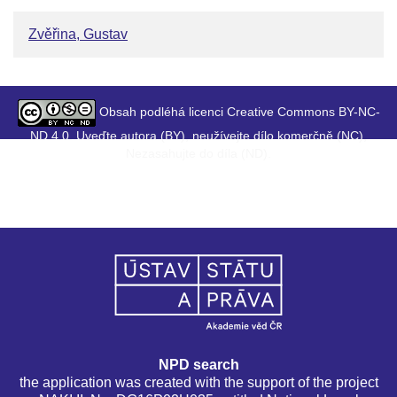
Zvěřina, Gustav
Obsah podléhá licenci Creative Commons BY-NC-
ND 4.0. Uveďte autora (BY), neužívejte dílo komerčně (NC),
Nezasahujte do díla (ND).
NPD search
the application was created with the support of the project