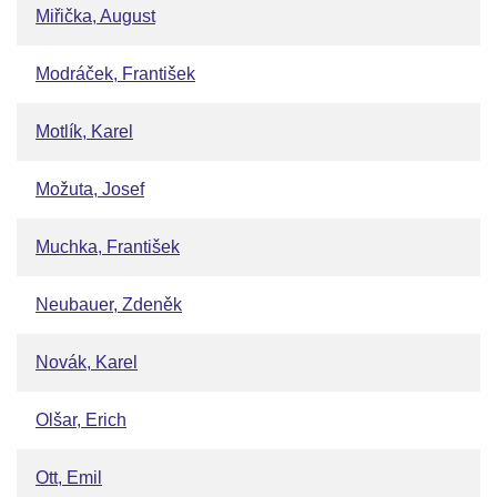
Miřička, August
Modráček, František
Motlík, Karel
Možuta, Josef
Muchka, František
Neubauer, Zdeněk
Novák, Karel
Olšar, Erich
Ott, Emil