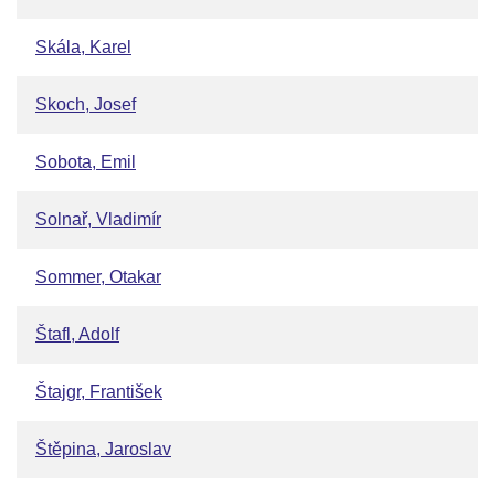
Skála, Karel
Skoch, Josef
Sobota, Emil
Solnař, Vladimír
Sommer, Otakar
Štafl, Adolf
Štajgr, František
Štěpina, Jaroslav