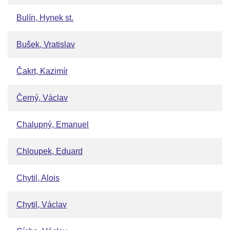
Bulín, Hynek st.
Bušek, Vratislav
Čakrt, Kazimír
Černý, Václav
Chalupný, Emanuel
Chloupek, Eduard
Chytil, Alois
Chytil, Václav