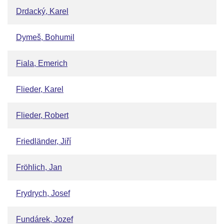
Drdacký, Karel
Dymeš, Bohumil
Fiala, Emerich
Flieder, Karel
Flieder, Robert
Friedländer, Jiří
Fröhlich, Jan
Frydrych, Josef
Fundárek, Jozef