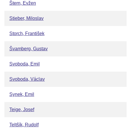
Štern, Evžen
Stieber, Miloslav
Storch, František
Švamberg, Gustav
Svoboda, Emil
Svoboda, Václav
Synek, Emil
Teige, Josef
Teltšík, Rudolf