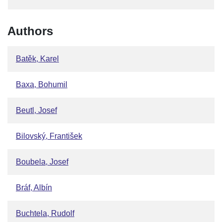
Authors
Batěk, Karel
Baxa, Bohumil
Beutl, Josef
Bilovský, František
Boubela, Josef
Bráf, Albín
Buchtela, Rudolf