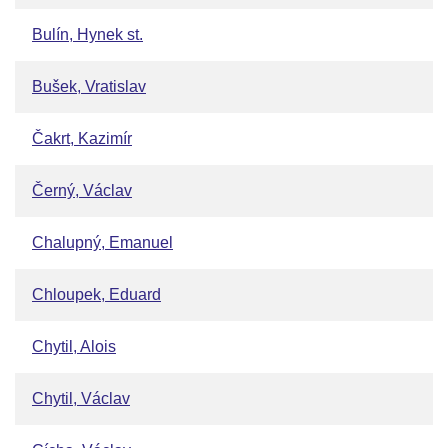
Bulín, Hynek st.
Bušek, Vratislav
Čakrt, Kazimír
Černý, Václav
Chalupný, Emanuel
Chloupek, Eduard
Chytil, Alois
Chytil, Václav