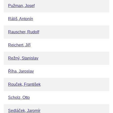
Pužman, Josef
Ráliš, Antonín
Rauscher, Rudolf
Reichert, Jiří
Režný, Stanislav
Říha, Jaroslav
Rouček, František
Scholz, Otto
Sedláček, Jaromír