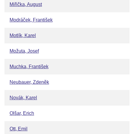
Miřička, August
Modráček, František
Motlík, Karel
Možuta, Josef
Muchka, František
Neubauer, Zdeněk
Novák, Karel
Olšar, Erich
Ott, Emil