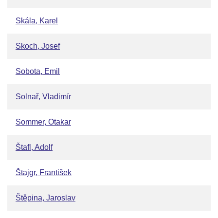
Skála, Karel
Skoch, Josef
Sobota, Emil
Solnař, Vladimír
Sommer, Otakar
Štafl, Adolf
Štajgr, František
Štěpina, Jaroslav