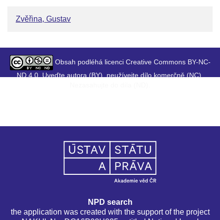
Zvěřina, Gustav
Obsah podléhá licenci Creative Commons BY-NC-
ND 4.0. Uveďte autora (BY), neužívejte dílo komerčně (NC),
Nezasahujte do díla (ND).
NPD search
the application was created with the support of the project