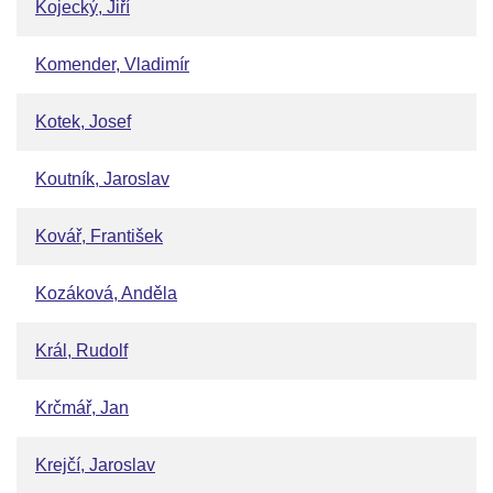
Kojecký, Jiří
Komender, Vladimír
Kotek, Josef
Koutník, Jaroslav
Kovář, František
Kozáková, Anděla
Král, Rudolf
Krčmář, Jan
Krejčí, Jaroslav