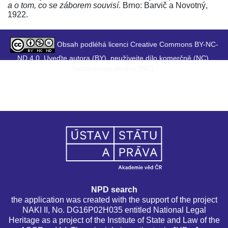
a o tom, co se záborem souvisí
. Brno: Barvič a Novotný,
1922.
Obsah podléhá licenci Creative Commons BY-NC-
ND 4.0. Uveďte autora (BY), neužívejte dílo komerčně (NC),
Nezasahujte do díla (ND).
NPD search
the application was created with the support of the project
NAKI II, No. DG16P02H035 entitled National Legal
Heritage as a project of the Institute of State and Law of the