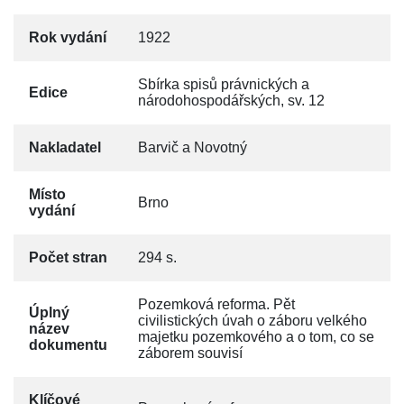
Rok vydání
1922
Sbírka spisů právnických a
Edice
národohospodářských, sv. 12
Nakladatel
Barvič a Novotný
Místo
Brno
vydání
Počet stran
294 s.
Pozemková reforma. Pět
Úplný
civilistických úvah o záboru velkého
název
majetku pozemkového a o tom, co se
dokumentu
záborem souvisí
Klíčové