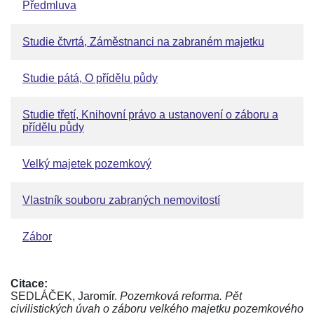
Předmluva
Studie čtvrtá, Záměstnanci na zabraném majetku
Studie pátá, O přídělu půdy
Studie třetí, Knihovní právo a ustanovení o záboru a
přídělu půdy
Velký majetek pozemkový
Vlastník souboru zabraných nemovitostí
Zábor
Citace:
SEDLÁČEK, Jaromír.
Pozemková reforma. Pět
civilistických úvah o záboru velkého majetku pozemkového