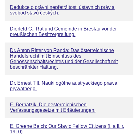
Dedukce o právní nepřetržitosti ústavních práv a
svobod stavů českých.
Dierfeld G., Rat und Gemeinde in Breslau vor der
preußischen Besitzergreifung.
Dr. Anton Ritter von Randa: Das österreichische
Handelsrecht mit Einschluss des
Genossenschaftsrechtes und der Gesellschaft mit
beschränkter Haftung.
Dr. Ernest Till, Nauki ogólne austryackiego prawa
prywatnego.
E. Bernatzik: Die oesterreichischen
Verfassungsgesetze mit Erläuterungen.
E. Greene Balch: Our Slavic Fellow Citizens (I. a II. r.
1910).