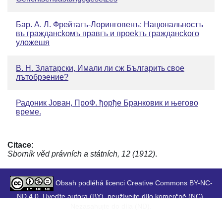
Бар. А. Л. Фрейтагъ-Лоринговенъ: Нацюнальностъ
въ граждансkомъ правгъ и проеkтъ граждансkого
уложешя
В. Н. Златарски, Имали ли сж Българить свое
лътобрэение?
Радоник Jован, ПроФ. ђopђe Бранковик и његово
време.
Citace:
Sborník věd právních a státních, 12 (1912)
.
Obsah podléhá licenci Creative Commons BY-NC-
ND 4.0. Uveďte autora (BY), neužívejte dílo komerčně (NC),
Nezasahujte do díla (ND).