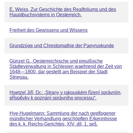
E. Weiss, Zur Geschichte des Realfoliums und des
Hauptbuchsystems in Oesterreich.
Freiheit des Gewissens und Wissens
Grundzüge und Chrestomathie der Papyruskunde
Günzel G., Oesterreichische und preußische
Städteverwaltung in Schlesien waehrend der Zeit von
1648—1800, dar gestellt am Beispiel der Stadt
Striegau.
Hoetzel Jiří, Dr.: „Strany v rakouském řízení správním,
příspěvky k poznání správního processu“.
Hye-Hugelmann: Sammlung der nach gepflogener
mündlicher Verhandlung geschöpften Erkenntnisse
des k. k. Reichs-Gerichtes, XIV. díl, 1. seš.