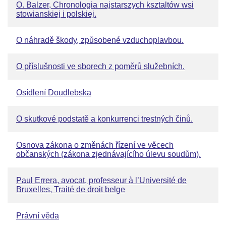
O. Balzer, Chronologia najstarszych ksztaltów wsi
stowianskiej i polskiej.
O náhradě škody, způsobené vzduchoplavbou.
O příslušnosti ve sborech z poměrů služebních.
Osídlení Doudlebska
O skutkové podstatě a konkurrenci trestných činů.
Osnova zákona o změnách řízení ve věcech
občanských (zákona zjednávajícího úlevu soudům).
Paul Errera, avocat, professeur à l’Université de
Bruxelles, Traité de droit belge
Právní věda