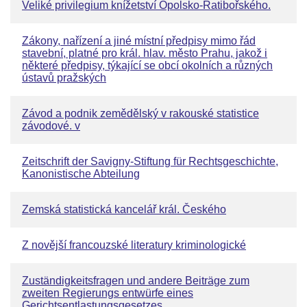
Veliké privilegium knížetství Opolsko-Ratibořského.
Zákony, nařízení a jiné místní předpisy mimo řád
stavební, platné pro král. hlav. město Prahu, jakož i
některé předpisy, týkající se obcí okolních a různých
ústavů pražských
Závod a podnik zemědělský v rakouské statistice
závodové. v
Zeitschrift der Savigny-Stiftung für Rechtsgeschichte,
Kanonistische Abteilung
Zemská statistická kancelář král. Českého
Z novější francouzské literatury kriminologické
Zuständigkeitsfragen und andere Beiträge zum
zweiten Regierungs entwürfe eines
Gerichtsentlastungsgesetzes