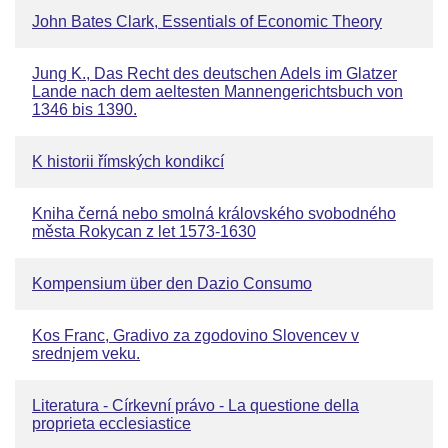
John Bates Clark, Essentials of Economic Theory
Jung K., Das Recht des deutschen Adels im Glatzer
Lande nach dem aeltesten Mannengerichtsbuch von
1346 bis 1390.
K historii římských kondikcí
Kniha černá nebo smolná královského svobodného
města Rokycan z let 1573-1630
Kompensium über den Dazio Consumo
Kos Franc, Gradivo za zgodovino Slovencev v
srednjem veku.
Literatura - Církevní právo - La questione della
proprieta ecclesiastice