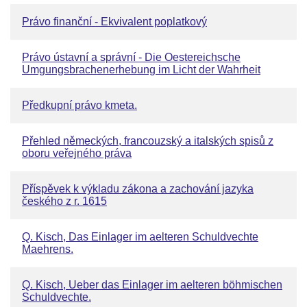
Právo finanční - Ekvivalent poplatkový
Právo ústavní a správní - Die Oestereichsche
Umgungsbrachenerhebung im Licht der Wahrheit
Předkupní právo kmeta.
Přehled německých, francouzský a italských spisů z
oboru veřejného práva
Příspěvek k výkladu zákona a zachování jazyka
českého z r. 1615
Q. Kisch, Das Einlager im aelteren Schuldvechte
Maehrens.
Q. Kisch, Ueber das Einlager im aelteren böhmischen
Schuldvechte.