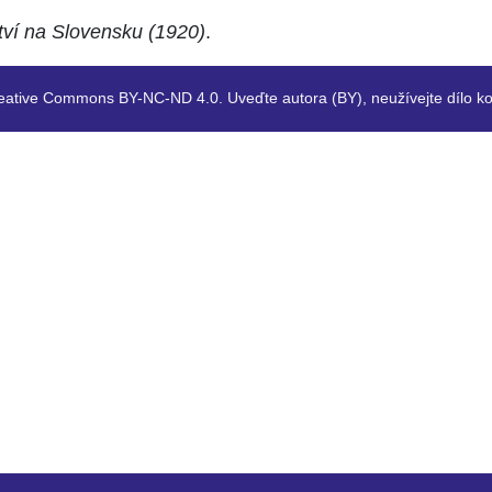
tví na Slovensku (1920)
.
eative Commons BY-NC-ND 4.0. Uveďte autora (BY), neužívejte dílo ko