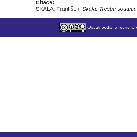
Citace:
SKÁLA, František.
Skála, Trestní soudnic
Obsah podléhá licenci Cr