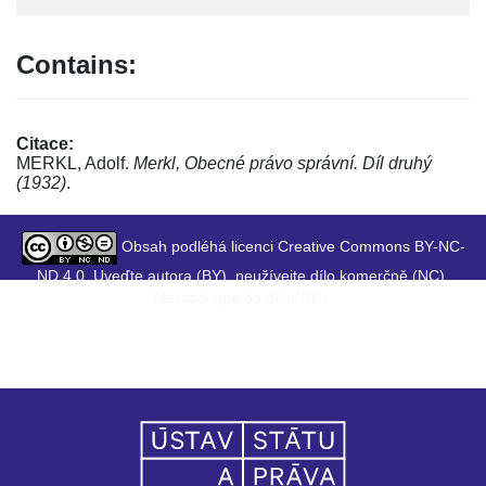
Contains:
Citace:
MERKL, Adolf.
Merkl, Obecné právo správní. Díl druhý
(1932)
.
Obsah podléhá licenci Creative Commons BY-NC-
ND 4.0. Uveďte autora (BY), neužívejte dílo komerčně (NC),
Nezasahujte do díla (ND).