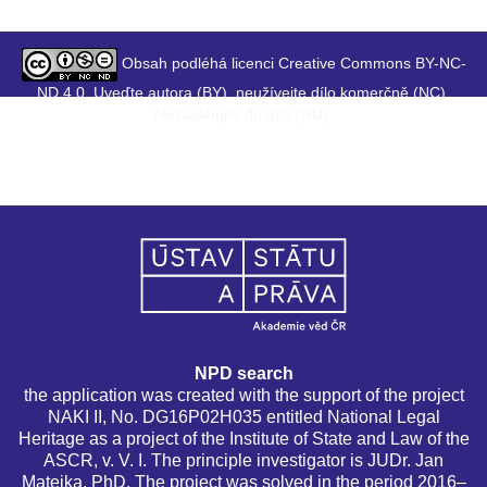
Obsah podléhá licenci Creative Commons BY-NC-
ND 4.0. Uveďte autora (BY), neužívejte dílo komerčně (NC),
Nezasahujte do díla (ND).
NPD search
the application was created with the support of the project
NAKI II, No. DG16P02H035 entitled National Legal
Heritage as a project of the Institute of State and Law of the
ASCR, v. V. I. The principle investigator is JUDr. Jan
Matejka, PhD. The project was solved in the period 2016–