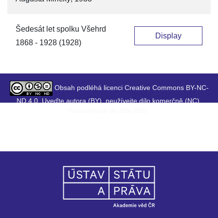
Šedesát let spolku Všehrd
Display
1868 - 1928 (1928)
Obsah podléhá licenci Creative Commons BY-NC-
ND 4.0. Uveďte autora (BY), neužívejte dílo komerčně (NC),
Nezasahujte do díla (ND).