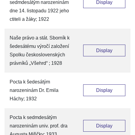
sedmdesátým narozeninám
Display
dne 14. listopadu 1922 jeho
ctiteli a žáky; 1922
Naše právo a stát. Sborník k
šedesátému výročí založení
Display
Spolku československých
právníků „Všehrd“ ; 1928
Pocta k šedesátým
narozeninám Dr. Emila
Display
Háchy; 1932
Pocta k sedmdesátým
narozeninám univ. prof. dra
Display
Augusta Miřičky; 1933