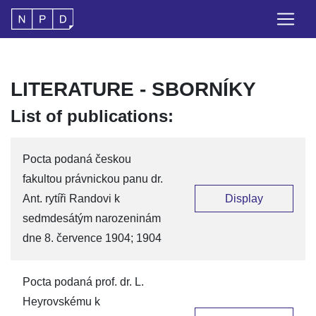
LITERATURE - SBORNÍKY
List of publications:
Pocta podaná českou
fakultou právnickou panu dr.
Ant. rytíři Randovi k
Display
sedmdesátým narozeninám
dne 8. července 1904; 1904
Pocta podaná prof. dr. L.
Heyrovskému k