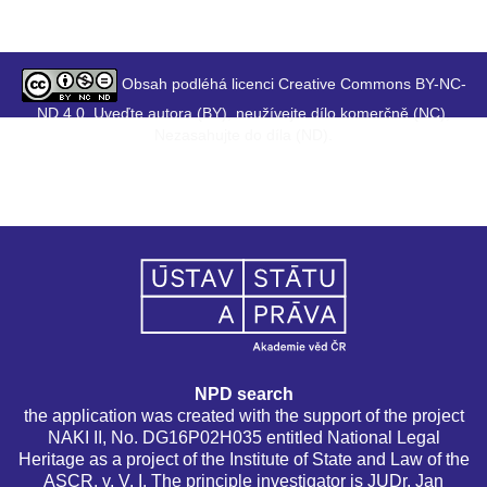
Obsah podléhá licenci Creative Commons BY-NC-
ND 4.0. Uveďte autora (BY), neužívejte dílo komerčně (NC),
Nezasahujte do díla (ND).
NPD search
the application was created with the support of the project
NAKI II, No. DG16P02H035 entitled National Legal
Heritage as a project of the Institute of State and Law of the
ASCR, v. V. I. The principle investigator is JUDr. Jan