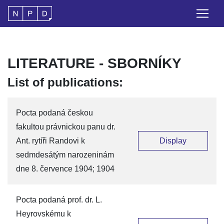
LITERATURE - SBORNÍKY
List of publications:
Pocta podaná českou
fakultou právnickou panu dr.
Ant. rytíři Randovi k
Display
sedmdesátým narozeninám
dne 8. července 1904; 1904
Pocta podaná prof. dr. L.
Heyrovskému k