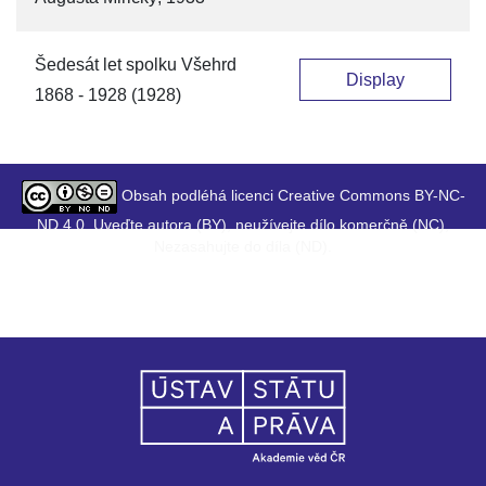
Šedesát let spolku Všehrd
Display
1868 - 1928 (1928)
Obsah podléhá licenci Creative Commons BY-NC-
ND 4.0. Uveďte autora (BY), neužívejte dílo komerčně (NC),
Nezasahujte do díla (ND).