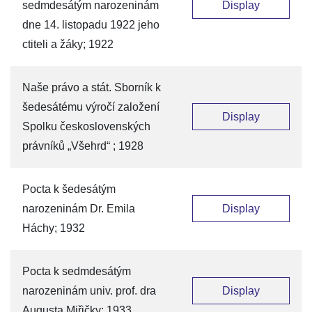
sedmdesátým narozeninám
Display
dne 14. listopadu 1922 jeho
ctiteli a žáky; 1922
Naše právo a stát. Sborník k
šedesátému výročí založení
Display
Spolku československých
právníků „Všehrd“ ; 1928
Pocta k šedesátým
narozeninám Dr. Emila
Display
Háchy; 1932
Pocta k sedmdesátým
narozeninám univ. prof. dra
Display
Augusta Miřičky; 1933