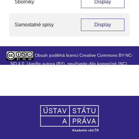
Sborníky
Display
Samostatné spisy
Display
Obsah podléhá licenci Creative Commons BY-NC-
ND 4.0. Uveďte autora (BY), neužívejte dílo komerčně (NC),
Nezasahujte do díla (ND).