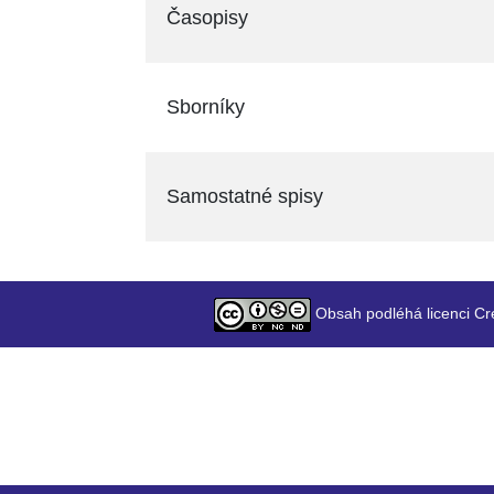
Časopisy
Sborníky
Samostatné spisy
Obsah podléhá licenci Cr