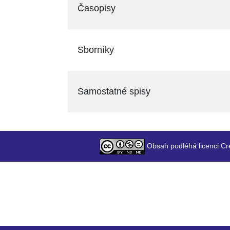
Časopisy
Sborníky
Samostatné spisy
Obsah podléhá licenci Cr