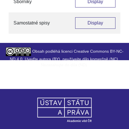
Sborníky
Display
Samostatné spisy
Display
Obsah podléhá licenci Creative Commons BY-NC-
ND 4.0. Uveďte autora (BY), neužívejte dílo komerčně (NC),
Nezasahujte do díla (ND).