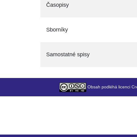
Časopisy
Sborníky
Samostatné spisy
Obsah podléhá licenci Cr