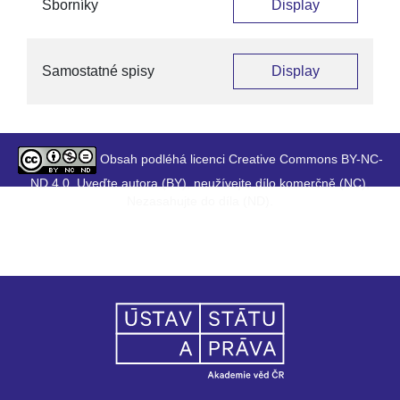
Sborníky
Display
Samostatné spisy
Display
Obsah podléhá licenci Creative Commons BY-NC-
ND 4.0. Uveďte autora (BY), neužívejte dílo komerčně (NC),
Nezasahujte do díla (ND).