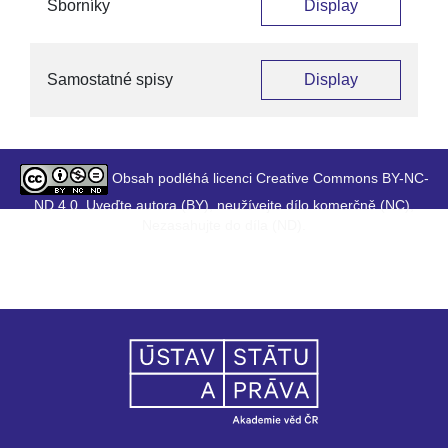
Sborníky
Display
Samostatné spisy
Display
Obsah podléhá licenci Creative Commons BY-NC-
ND 4.0. Uveďte autora (BY), neužívejte dílo komerčně (NC),
Nezasahujte do díla (ND).