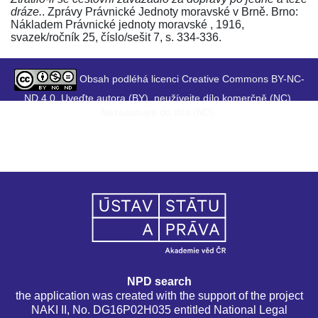
dráze.
. Zprávy Právnické Jednoty moravské v Brně. Brno:
Nákladem Právnické jednoty moravské , 1916,
svazek/ročník 25, číslo/sešit 7, s. 334-336.
Obsah podléhá licenci Creative Commons BY-NC-
ND 4.0. Uveďte autora (BY), neužívejte dílo komerčně (NC),
Nezasahujte do díla (ND).
NPD search
the application was created with the support of the project
NAKI II, No. DG16P02H035 entitled National Legal