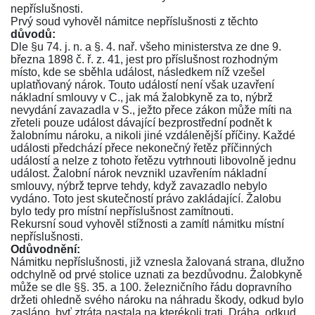
nepříslušnosti.
Prvý soud vyhověl námitce nepříslušnosti z těchto
důvodů:
Dle
§u 74. j. n.
a
§. 4. nař. všeho ministerstva ze dne 9.
března 1898 č. ř. z. 41
, jest pro příslušnost rozhodným
místo, kde se sběhla událost, následkem níž vzešel
uplatňovaný nárok. Touto událostí není však uzavření
nákladní smlouvy v C., jak má žalobkyně za to, nýbrž
nevydání zavazadla v S., ježto přece zákon může míti na
zřeteli pouze událost dávající bezprostřední podnět k
žalobnímu nároku, a nikoli jiné vzdálenější příčiny. Každé
události předchází přece nekonečný řetěz příčinných
událostí a nelze z tohoto řetězu vytrhnouti libovolně jednu
událost. Žalobní nárok nevznikl uzavřením nákladní
smlouvy, nýbrž teprve tehdy, když zavazadlo nebylo
vydáno. Toto jest skutečností právo zakládající. Žalobu
bylo tedy pro místní nepříslušnost zamítnouti.
Rekursní soud vyhověl stížnosti a zamítl námitku místní
nepříslušnosti.
Odůvodnění:
Námitku nepříslušnosti, již vznesla žalovaná strana, dlužno
odchylně od prvé stolice uznati za bezdůvodnu. Žalobkyně
může se dle
§§. 35.
a
100. železničního řádu dopravního
držeti ohledně svého nároku na náhradu škody, odkud bylo
zasláno, byť ztráta nastala na kterékoli trati. Dráha, odkud