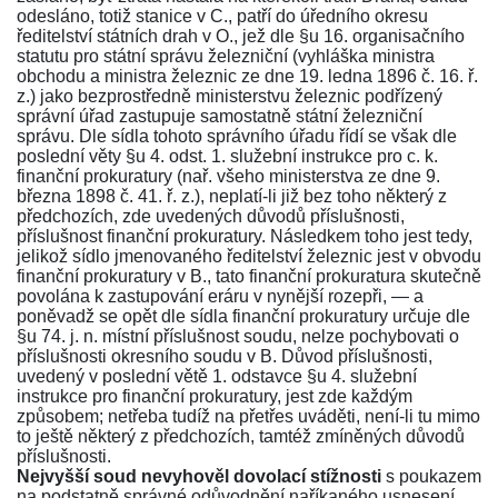
odesláno, totiž stanice v C., patří do úředního okresu
ředitelství státních drah v O., jež dle
§u 16. organisačního
statutu pro státní správu železniční
(vyhláška ministra
obchodu a ministra železnic ze dne 19. ledna 1896 č. 16. ř.
z.) jako bezprostředně ministerstvu železnic podřízený
správní úřad zastupuje samostatně státní železniční
správu. Dle sídla tohoto správního úřadu řídí se však dle
poslední věty
§u 4. odst. 1. služební instrukce pro c. k.
finanční prokuratury
(nař. všeho ministerstva ze dne 9.
března 1898 č. 41. ř. z.), neplatí-li již bez toho některý z
předchozích, zde uvedených důvodů příslušnosti,
příslušnost finanční prokuratury. Následkem toho jest tedy,
jelikož sídlo jmenovaného ředitelství železnic jest v obvodu
finanční prokuratury v B., tato finanční prokuratura skutečně
povolána k zastupování eráru v nynější rozepři, — a
poněvadž se opět dle sídla finanční prokuratury určuje dle
§u 74. j. n.
místní příslušnost soudu, nelze pochybovati o
příslušnosti okresního soudu v B. Důvod příslušnosti,
uvedený v poslední větě
1. odstavce §u 4. služební
instrukce pro finanční prokuratury
, jest zde každým
způsobem; netřeba tudíž na přetřes uváděti, není-li tu mimo
to ještě některý z předchozích, tamtéž zmíněných důvodů
příslušnosti.
Nejvyšší soud nevyhověl dovolací stížnosti
s poukazem
na podstatně správné odůvodnění naříkaného usnesení,