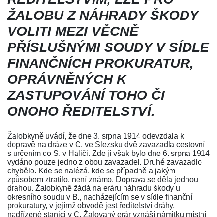
ŽALOBU Z NÁHRADY ŠKODY
VOLITI MEZI VĚCNĚ
PŘÍSLUŠNÝMI SOUDY V SÍDLE
FINANČNÍCH PROKURATUR,
OPRÁVNĚNÝCH K
ZASTUPOVÁNÍ TOHO ČI
ONOHO ŘEDITELSTVÍ.
Žalobkyně uvádí, že dne 3. srpna 1914 odevzdala k
dopravě na dráze v C. ve Slezsku dvě zavazadla cestovní
s určením do S. v Haliči. Zde jí však bylo dne 6. srpna 1914
vydáno pouze jedno z obou zavazadel. Druhé zavazadlo
chybělo. Kde se nalézá, kde se případně a jakým
způsobem ztratilo, není známo. Doprava se děla jednou
drahou. Žalobkyně žádá na eráru náhradu škody u
okresního soudu v B., nacházejícím se v sídle finanční
prokuratury, v jejímž obvodě jest ředitelství dráhy,
nadřízené stanici v C. Žalovaný erár vznáší námitku místní