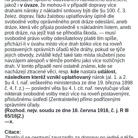
jakož i
v úvaze
, že mohou-li v případě dopravy více
drahami nároky z nákladní smlouvy býti dle
§u 100. č. 3.
želez. doprav. řádu
žalobou uplatňovány úplně dle
svobodné volby oprávněného proti dráze odeslání, aneb
dráze, která věc přijala posledně s nákladním listem, aneb
proti dráze, na jejíž trati se přihodila škoda, — musí
svobodné právo volby odesílatelovy platiti tím spíše,
přichází-li v úvahu místo více drah toliko více na roveň
postavených správních úřadů téže dráhy, pokud se týče
jejich obvody, zvláště když také tato místa služební jsou
navzájem alespoň v témže poměru jako více rozličných
drah. V tomto případě není ostatně známo, kde se
nacházejí ztracené věci, resp.
kde
nastala
událost,
následkem kteréž vznikl uplatňovaný
nárok
(al. 1. a 2.
§u 4. I. nař. veškerého ministerstva ze dne 19. března 1898
č. 4. ř. z.)
— poslední věta
§u 4. I. cit. nař.
nevylučuje však
nikterak svobodné volby mezi více na roveň postavenými,
příslušnému ústředí (Zentralstelle) přímo podřízenými
správními úřady.
(Rozhod. nejv. soudu ze dne 16. června 1916, č. j. R III
65/16|2.)
—x.
Citace:
Ztratilo-li se cestovní zavazadlo za dopravy po jedné a téže