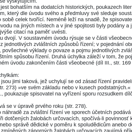
se vyskytujícím.
jest bohatším na dodatcích historických, poukazech lite
em, který dle úvodu svého a předmluvy své sleduje sous
 sobě celek tvořící. Neméně leží na snadě, že spisovate
úvodu na jiných místech a v jiné spojitosti byly podány a
ejvýše citací na paměť uvésti.
u dvojí. V soustavném úvodu rýsuje se v části všeobecn
z jednotlivých zvláštních způsobů řízení; v pojednání o
, povšechné výklady o povaze a pojmu jednotlivých zvlášt
štním spůsobu řízení. Druhá úchylka záleží v tom, že po
tavném úvodu zakončením části všeobecné
(díl III., str. 16
úchylkám:
jsou jimi taková, jež uchylují se od zásad řízení pravi
tr. 273)
»ve svém základu nebo v kusech podstatných.«
.
, poukazuje spisovatel na vyřízení sporu rozsudkem díl
dává se v úpravě prvého roku
(str. 278)
.
o náhradě za zvláštní řízení ve sporech účetních podáv
ři dotčených žalobách určovacích, spočívá-li povinnosť k
tví nebo správě dědické v poměru k spoludědicům aneb
 zmíněných záporných žalobách určovacích zaujímá příje