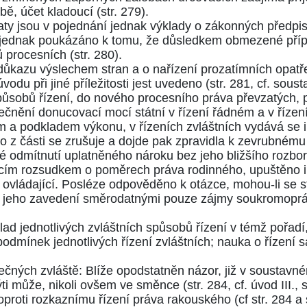
bě, účet kladoucí
(str. 279)
.
ty jsou v pojednání jednak výklady o zákonných předpise
 jednak poukázáno k tomu, že důsledkem obmezené příp
ků procesních
(str. 280)
.
ůkazu výslechem stran a o nařízení prozatímních opatřen
odu při jiné příležitosti jest uvedeno (
str. 281
, cf.
sousta
způsobů řízení, do nového procesního práva převzatých, 
tečnění donucovací mocí státní v řízení řádném a v řízen
 a podkladem výkonu, v řízeních zvláštních vydává se ih
 z části se zrušuje a dojde pak zpravidla k zevrubnému
odmítnutí uplatněného nároku bez jeho bližšího rozbor
cím rozsudkem o poměrech práva rodinného, upuštěno i
 ovládající. Posléze odpověděno k otázce, mohou-li se st
ro jeho zavedení směrodatnými pouze zájmy soukromopráv
klad jednotlivých zvláštních spůsobů řízení v témž pořad
odmínek jednotlivých řízení zvláštních; nauka o řízení
čných zvláště: Blíže opodstatněn názor, již v soustav
ýti může, nikoli ovšem ve směnce (
str. 284
, cf.
úvod III., 
proti rozkaznímu řízení práva rakouského (cf
str. 284
a