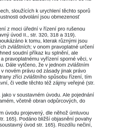
ch, sloužících k urychlení těchto sporů
ustnosti odvolání jsou obmezenosť
í z moci úřední v řízení pro rušenou
vný úvod II., str. 320, 318 a 319
).
poukázáno k tomu, kterak různými jsou
ích zvláštních; v onom pravoplatné určení
ned soudní příkaz ku splnění, ale
 a pravoplatnému vyřízení sporné věci, v
u. Dále vytčeno, že v jednom zvláštním
 v novém právu od zásady jinak právo
rany zříci zvláštního spůsobu řízení, tím
ní, či vedle těchto též zájmy veřejné
(str.
í, jako v soustavném úvodu. Ale pojednání
 samém, včetně obran odpůrcových, do
ném úvodu projevený, dle něhož úmluvou
str. 165
). Podáno bližší objasnění povahy
soustavný úvod str. 165
). Rozdílu nečiní,