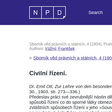
Search
Sborník věd právních a státních, 4 (1904). Prah
Authors:
Vážný, František
=
Sborník věd právních a státních, 4 (190
Civilní řízení.
Dr.
Emil Ott, Zur Lehre von den besonder
30., 1903, str. 273—336.)
Předeslav práci své zevrubnější nástin dě
spůsobů řízení co do sporné látky obmeze
zvláštních spůsobech řízení v jeho
»Soust