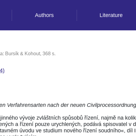
Authors
Literature
a: Bursík & Kohout, 368 s.
4)
en Verfahrensarten nach der neuen Civilprocessordnung
jinného vývoje zvláštních spůsobů řízení, najmě na kolik
ných a řízení pouze urychlených, podává spisovatel v d
avném úvodu ve studium nového řízení soudního«, díl III.