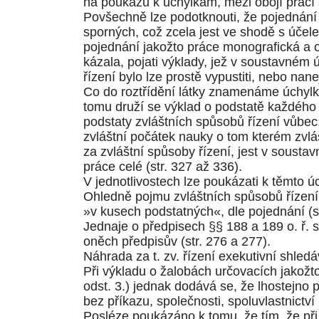
na poukazu k úchylkám, mezi obojí prací 
Povšechně lze podotknouti, že pojednání 
sporných, což zcela jest ve shodě s účel
pojednání jakožto práce monografická a o
kázala, pojati výklady, jež v soustavném 
řízení bylo lze prostě vypustiti, nebo nan
Co do roztřídění látky znamenáme úchylk
tomu druží se výklad o podstatě každého 
podstaty zvláštních spůsobů řízení vůbec
zvláštní počátek nauky o tom kterém zvlá
za zvláštní spůsoby řízení, jest v sous
práce celé
(str. 327 až 336)
.
V jednotlivostech lze poukázati k těmto 
Ohledně pojmu zvláštních spůsobů řízení 
»v kusech podstatných«, dle pojednání
(s
Jednaje o předpisech
§§ 188 a 189 o. ř. s
oněch předpisův
(str. 276 a 277)
.
Náhrada za t. zv. řízení exekutivní shle
Při výkladu o žalobách určovacích jakožt
odst. 3.)
jednak dodává se, že lhostejno p
bez příkazu, společnosti, spoluvlastnic
Posléze poukázáno k tomu, že tím, že při