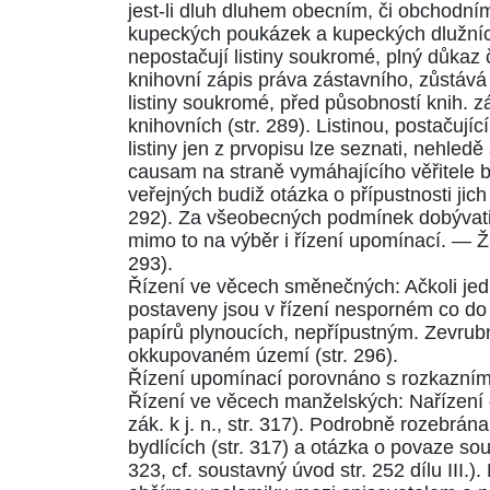
jest-li dluh dluhem obecním, či obchodn
kupeckých poukázek a kupeckých dlužní
nepostačují listiny soukromé, plný důkaz č
knihovní zápis práva zástavního, zůstává 
listiny soukromé, před působností
knih. 
knihovních
(str. 289)
. Listinou, postačují
listiny jen z prvopisu lze seznati, nehl
causam na straně vymáhajícího věřitele 
veřejných budiž otázka o přípustnosti ji
292)
. Za všeobecných podmínek dobývati 
mimo to na výběr i řízení upomínací. — Ž
293)
.
Řízení ve věcech směnečných: Ačkoli jedn
postaveny jsou v řízení nesporném co do
papírů plynoucích, nepřípustným. Zevrub
okkupovaném území
(str. 296)
.
Řízení upomínací porovnáno s rozkazní
Řízení ve věcech manželských: Nařízení
zák. k j. n.
,
str. 317
). Podrobně rozebrána o
bydlících
(str. 317)
a otázka o povaze soud
323
, cf.
soustavný úvod str. 252 dílu III.
).