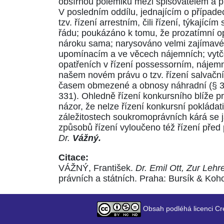
obšírnou polemiku mezi spisovatelem a
p
V posledním oddílu, jednajícím o případec
tzv. řízení arrestním, čili řízení, týkaj
řádu
; poukázáno k tomu, že prozatímní o
nároku sama; narysováno velmi zajímavé 
upomínacím a ve věcech nájemních; vytče
opatřeních v řízení possessorním, náje
našem novém právu o tzv. řízení salvační
časem obmezené a obnosy náhradní
(§ 3
331)
. Ohledně řízení konkursního blíže 
názor, že nelze řízení konkursní pokládat
záležitostech soukromoprávních kárá se 
způsobů řízení vyloučeno též řízení př
Dr.
Vážný.
Citace:
VÁŽNÝ, František.
Dr. Emil Ott, Zur Leh
právních a státních. Praha: Bursík & Koho
Obsah podléhá licenci Cr