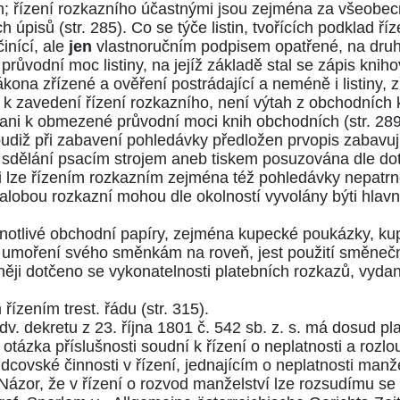
ím; řízení rozkazního účastnými jsou zejména za všeobe
ch úpisů
(str. 285)
. Co se týče listin, tvořících podklad ř
inící, ale
jen
vlastnoručním podpisem opatřené, na druhé 
průvodní moc listiny, na jejíž základě stal se zápis knih
zákona
zřízené a ověření postrádající a neméně i listiny, 
cí k zavedení řízení rozkazního, není výtah z obchodních
edě ani k obmezené průvodní moci knih obchodních
(str. 28
budiž při zabavení pohledávky předložen prvopis zabavu
ch sdělání psacím strojem aneb tiskem posuzována dle d
lze řízením rozkazním zejména též pohledávky nepatrné
alobou rozkazní mohou dle okolností vyvolány býti hlav
otlivé obchodní papíry, zejména kupecké poukázky, kupec
 umoření svého směnkám na roveň, jest použití směnečn
něji dotčeno se vykonatelnosti platebních rozkazů, vyd
m řízením
trest. řádu
(str. 315)
.
dv. dekretu z 23. října 1801 č. 542 sb. z. s.
má dosud pla
tázka příslušnosti soudní k řízení o neplatnosti a rozlou
covské činnosti v řízení, jednajícím o neplatnosti manže
 Názor, že v řízení o rozvod manželství lze rozsudímu se