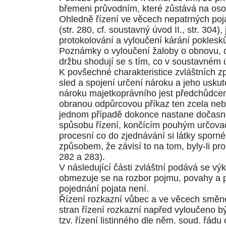
břemeni průvodním, které zůstává na oso
Ohledně řízení ve věcech nepatrných poja
(
str. 280
, cf.
soustavný úvod II., str. 304
),
protokolování a vyloučení kárání pokles
Poznámky o vyloučení žaloby o obnovu, d
držbu shodují se s tím, co v soustavném úv
K povšechné charakteristice zvláštních 
sled a spojení určení nároku a jeho usku
nároku majetkoprávního jest předchůdcem
obranou odpůrcovou příkaz ten zcela nebo
jednom případě dokonce nastane dočasné 
spůsobu řízení, končícím pouhým určova
procesní co do zjednávání si látky sporné
způsobem, že závisí to na tom, byly-li p
282 a 283)
.
V následující části zvláštní podává se vý
obmezuje se na rozbor pojmu, povahy a p
pojednání pojata není.
Řízení rozkazní vůbec a ve věcech směne
stran řízení rozkazní napřed vyloučeno b
tzv. řízení listinného dle
něm. soud. řádu
o