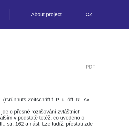
About project
CZ
PDF
.
(Grünhuts Zeitschrift f. P. u. öff. R., sv.
 jde o přesné rozlišování zvláštních
alším v podstatě totéž, co uvedeno o
, str. 162 a násl.
Lze tudíž, přestati zde