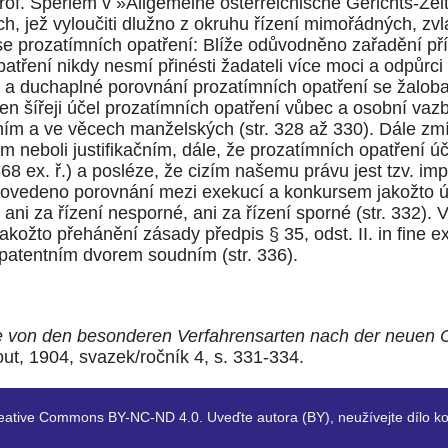
rof. Sperlem v »Allgemeine österreichische Gerichts-Zei
h, jež vyloučiti dlužno z okruhu řízení mimořádných, zvl
ícím se prozatímních opatření: Blíže odůvodněno zařadění
patření nikdy nesmí přinésti žadateli více moci a odpůr
a duchaplné porovnání prozatímních opatření se žaloba
n šířeji účel prozatímních opatření vůbec a osobní vaz
mním a ve věcech manželských
(str. 328 až 330)
. Dále zm
m neboli justifikačním, dále, že prozatímních opatření 
68 ex. ř.)
a posléze, že cizím našemu právu jest tzv. i
provedeno porovnání mezi exekucí a konkursem jakožto 
i ani za řízení nesporné, ani za řízení sporné
(str. 332)
. 
jakožto přehánění zásady předpis
§ 35, odst. II. in fine ex
ed patentním dvorem soudním
(str. 336)
.
re von den besonderen Verfahrensarten nach der neuen 
ut, 1904, svazek/ročník 4, s. 331-334.
eative Commons BY-NC-ND 4.0. Uveďte autora (BY), neužívejte dílo ko