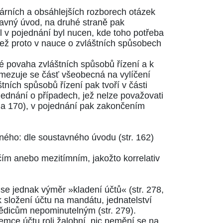
rárních a obsáhlejších rozborech otázek
tavný úvod, na druhé straně pak
l v pojednání byl nucen, kde toho potřeba
 jež proto v nauce o zvláštních spůsobech
é povaha zvláštních spůsobů řízení a k
bmezuje se čásť všeobecná na vylíčení
ních spůsobů řízení pak tvoří v části
jednání o případech, jež nelze považovati
9 a 170)
, v pojednání pak zakončením
delného: dle soustavného úvodu
(str. 162)
čím anebo mezitímním, jakožto korrelativ
á se jednak výměr »kladení účtů«
(str. 278,
 složení účtu na mandátu, jednatelství
o dědicům nepominutelným
(str. 279)
.
mce účtu roli žalobní, nic nemění se na