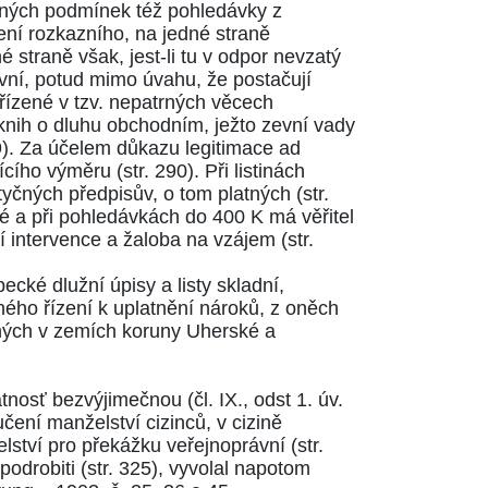
cných podmínek též pohledávky z
ízení rozkazního, na jedné straně
straně však, jest-li tu v odpor nevzatý
ovní, potud mimo úvahu, že postačují
zřízené v tzv. nepatrných věcech
 knih o dluhu obchodním, ježto zevní vady
9)
. Za účelem důkazu legitimace ad
jícího výměru
(str. 290)
. Při listinách
otyčných předpisův, o tom platných
(str.
 a při pohledávkách do 400 K má věřitel
ní intervence a žaloba na vzájem
(str.
ké dlužní úpisy a listy skladní,
ého řízení k uplatnění nároků, z oněch
aných v zemích koruny Uherské a
tnosť bezvýjimečnou (
čl. IX., odst 1. úv.
čení manželství cizinců, v cizině
lství pro překážku veřejnoprávní (
str.
 podrobiti
(str. 325)
, vyvolal napotom