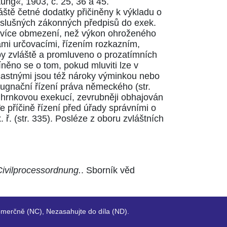
tung«, 1903, č. 25
,
36
a
45
.
áště četné dodatky přičiněny k výkladu o
 příslušných zákonných předpisů do
exek.
ci více obmezení, než výkon ohroženého
mi určovacími, řízením rozkazním,
by zvláště a promluveno o prozatímních
íněno se o tom, pokud mluviti lze v
účastnými jsou též nároky výminkou nebo
mpugnační řízení práva německého
(str.
úhrnkovou exekucí, zevrubněji obhajován
Ve příčině řízení před úřady správními o
. ř.
(str. 335)
. Posléze z oboru zvláštních
Civilprocessordnung.
. Sborník věd
merčně (NC), Nezasahujte do díla (ND).