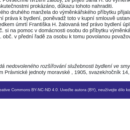
 Povšechné tvrzení žaloby, že přijetí Jana H. do výměn
skutečnostmi prokázáno, důkazu tohoto nahraditi.
vého druhého manžela do výměnkářského příbytku přijala
ní práva k bydlení, poněvadž toto v kupní smlouvě ustan
ledkem úmrtí Františka H. žalovaná teď právo bydlení úp
č.
si na pomoc v domácnosti osobu do příbytku výměnkář
. obč.
v přední řadě za osobu k tomu povolanou považov
 nedovoleného rozšířování služebnosti bydlení ve smysl
Právnické jednoty moravské , 1905, svazek/ročník 14, č
eative Commons BY-NC-ND 4.0. Uveďte autora (BY), neužívejte dílo ko