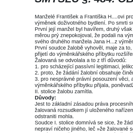
Manželé František a Františka H....ovi p
výměnek doživotného bydlení. Po smrti 
První její manžel byl havířem, druhý však
měrou prý znepokojoval, že podali na vým
svého druhého manžela Jana H...z výměnk
První soudce žalobě vyhověl, maje za to,
přijetí do výměnkářského příbytku rozšířen
Žalovaná se odvolala a to z tří důvodů:
1. pro scházející passívní legitimaci, jel
2. proto, že žádání žalobní obsahuje čin
3. pro nesprávné právní posouzení věci,
výměnkářského příbytku přijala, poněvadž t
II. stolice žalobu zamítla.
Důvody:
Jest to základní zásadou práva procesního
žalovaná rozsudkem jí uloženého nařízení
odstraniti mohla.
Soudce I. stolice domnívá se sice, že žá
nepraví ničeho jiného, leč »že žalované