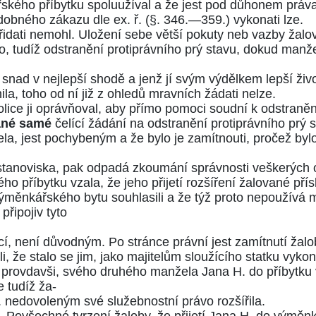
kého příbytku spoluužíval a že jest pod důhonem práva
dobného zákazu dle ex. ř. (
§. 346.—359.
) vykonati lze.
idati nemohl. Uložení sebe větší pokuty neb vazby žalov
ího, tudíž odstranění protiprávního prý stavu, dokud man
snad v nejlepší shodě a jenž jí svým výdělkem lepší ži
la, toho od ní již z ohledů mravních žádati nelze.
tolice ji oprávňoval, aby přímo pomoci soudní k odstran
ané samé
čelící žádání na odstranění protiprávního prý s
la, jest pochybeným a že bylo je zamítnouti, pročež byl
o stanoviska, pak odpadá zkoumání správnosti veškerých o
 příbytku vzala, že jeho přijetí rozšíření žalované přís
výměnkářského bytu souhlasili a že týž proto nepoužívá 
připojiv tyto
cí, není důvodným. Po stránce právní jest zamítnutí žal
i, že stalo se jim, jako majitelům sloužícího statku vyko
e provdavši, svého druhého manžela Jana H. do příbytku
e tudíž ža-
.
nedovoleným své služebnostní právo rozšířila.