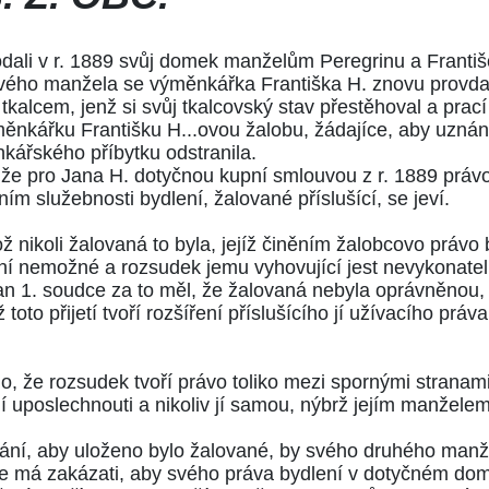
rodali v r. 1889 svůj domek manželům Peregrinu a Franti
svého manžela se výměnkářka Františka H. znovu provda
 tkalcem, jenž si svůj tkalcovský stav přestěhoval a prac
ěnkářku Františku H...ovou žalobu, žádajíce, aby uznán
ářského příbytku odstranila.
 že pro Jana H. dotyčnou kupní smlouvou z r. 1889 právo
ím služebnosti bydlení, žalované příslušící, se jeví.
ikož nikoli žalovaná to byla, jejíž činěním žalobcovo právo
ění nemožné a rozsudek jemu vyhovující jest nevykonate
 an 1. soudce za to měl, že žalovaná nebyla oprávněno
oto přijetí tvoří rozšíření příslušícího jí užívacího práva
, že rozsudek tvoří právo toliko mezi spornými stranami,
 uposlechnouti a nikoliv jí samou, nýbrž jejím manžele
dání, aby uloženo bylo žalované, by svého druhého manž
 se má zakázati, aby svého práva bydlení v dotyčném dom