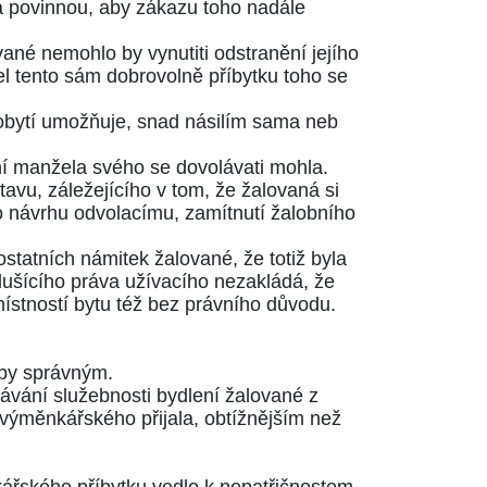
 povinnou, aby zákazu toho nadále
ané nemohlo by vynutiti odstranění jejího
žel tento sám dobrovolně příbytku toho se
vobytí umožňuje, snad násilím sama neb
ění manžela svého se dovolávati mohla.
tavu, záležejícího v tom, že žalovaná si
o návrhu odvolacímu, zamítnutí žalobního
statních námitek žalované, že totiž byla
lušícího práva užívacího nezakládá, že
místností bytu též bez právního důvodu.
oby správným.
návání služebnosti bydlení žalované z
 výměnkářského přijala, obtížnějším než