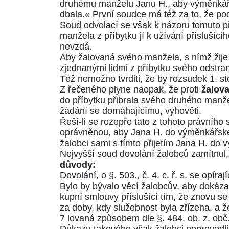
druhému manželu Janu H., aby výměnkářs
dbala.« První soudce má též za to, že po
Soud odvolací se však k názoru tomuto př
manžela z příbytku jí k užívání příslušíc
nevzdá.
Aby žalovaná svého manžela, s nímž žije 
zjednanými lidmi z příbytku svého odstrani
Též nemožno tvrditi, že by rozsudek 1. s
Z řečeného plyne naopak, že proti
žalov
do příbytku přibrala svého druhého manže
žádání se domáhajícímu, vyhověti.
Řeší-li se rozepře tato z tohoto právníh
oprávněnou, aby Jana H. do výměnkářského
žalobci sami s tímto přijetím Jana H. do 
Nejvyšší soud dovolání žalobců zamítnul, 
důvody:
Dovolání, o
§. 503., č. 4. c. ř. s.
se opírají
Bylo by bývalo věcí žalobcův, aby dokázal
kupní smlouvy příslušící tím, že znovu s
za doby, kdy služebnost byla zřízena, a ž
7 lovaná způsobem dle
§. 484. ob. z. obč