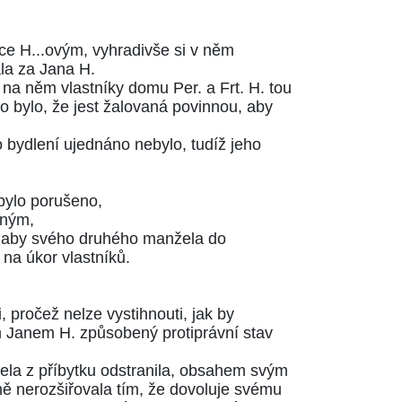
šce H...ovým, vyhradivše si v něm
la za Jana H.
í na něm vlastníky domu Per. a Frt. H. tou
o bylo, že jest žalovaná povinnou, aby
 bydlení ujednáno nebylo, tudíž jeho
 bylo porušeno,
lným,
u, aby svého druhého manžela do
 na úkor vlastníků.
 pročež nelze vystihnouti, jak by
m Janem H. způsobený protiprávní stav
ela z příbytku odstranila, obsahem svým
ě nerozšiřovala tím, že dovoluje svému