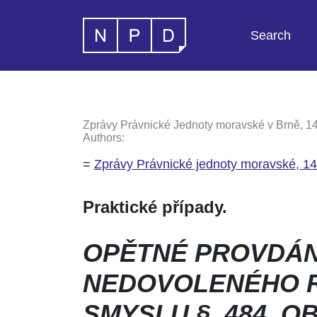
Search
Zprávy Právnické Jednoty moravské v Brně, 14
Authors:
=
Zprávy Právnické jednoty moravské, 14
Praktické případy.
OPĚTNÉ PROVDÁN
NEDOVOLENÉHO R
SMYSLU
§. 484. O