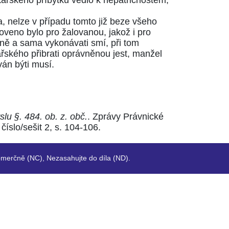
kářského příbytku vedlo k nepatřičnostem,
, nelze v případu tomto již beze všeho
oveno bylo pro žalovanou, jakož i pro
lně a sama vykonávati smí, při tom
ského přibrati oprávněnou jest, manžel
án býti musí.
u §. 484. ob. z. obč.
. Zprávy Právnické
íslo/sešit 2, s. 104-106.
merčně (NC), Nezasahujte do díla (ND).