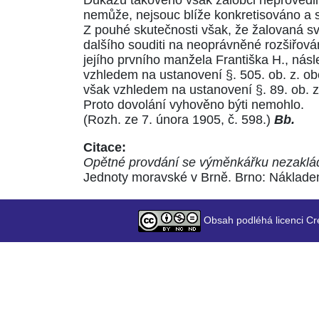
Důkazu takového však žalobci neprovedli.
nemůže, nejsouc blíže konkretisováno a 
Z pouhé skutečnosti však, že žalovaná s
dalšího souditi na neoprávněné rozšiřová
jejího prvního manžela Františka H., nás
vzhledem na ustanovení
§. 505. ob. z. ob
však vzhledem na ustanovení
§. 89. ob. z
Proto dovolání vyhověno býti nemohlo.
(Rozh. ze 7. února 1905, č. 598.)
Bb.
Citace:
Opětné provdání se výměnkářku nezakládá
Jednoty moravské v Brně. Brno: Nákladem 
Obsah podléhá licenci Cr