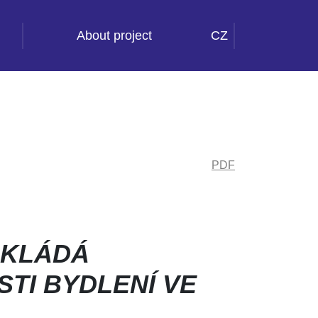
About project
CZ
PDF
AKLÁDÁ
TI BYDLENÍ VE