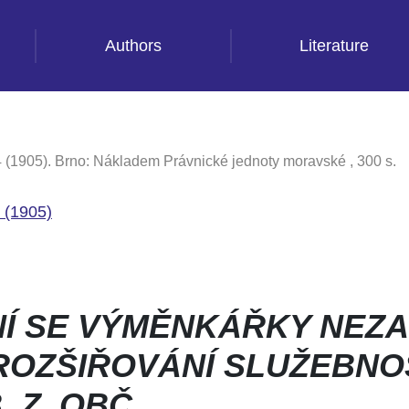
Authors
Literature
 (1905). Brno: Nákladem Právnické jednoty moravské , 300 s.
 (1905)
Í SE VÝMĚNKÁŘKY NEZ
OZŠIŘOVÁNÍ SLUŽEBNOS
B. Z. OBČ.