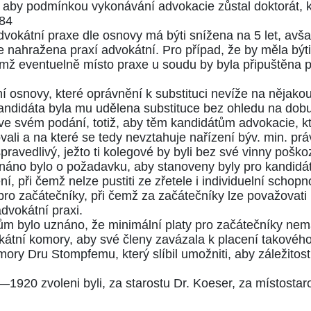
 aby podmínkou vykonávání advokacie zůstal doktorát, k
384
dvokátní praxe dle osnovy má býti snížena na 5 let, avša
ře nahražena praxí advokátní. Pro případ, že by měla být
čemž eventuelně místo praxe u soudu by byla připuštěna 
ní osnovy, které oprávnění k substituci nevíže na nějako
ndidáta byla mu udělena substituce bez ohledu na dobu
e svém podání, totiž, aby těm kandidátům advokacie, kt
ovali a na které se tedy nevztahuje
nařízení býv. min. pr
pravedlivý, ježto ti kolegové by byli bez své vinny poško
dnáno bylo o požadavku, aby stanoveny byly pro kandidáty
 při čemž nelze pustiti ze zřetele i individuelní schopno
e pro začátečníky, při čemž za začátečníky lze považovati
dvokátní praxi.
bylo uznáno, že minimální platy pro začátečníky nemaj
tní komory, aby své členy zavázala k placení takového
mory Dru Stompfemu, který slíbil umožniti, aby záležito
920 zvoleni byli, za starostu Dr. Koeser, za místostaros