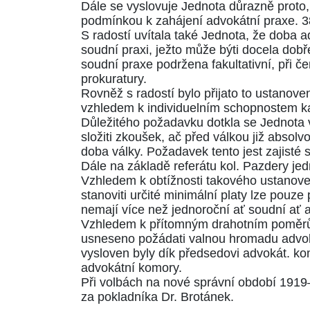
Dále se vyslovuje Jednota důrazně proto,
podmínkou k zahájení advokátní praxe. 
S radostí uvítala také Jednota, že doba a
soudní praxi, ježto může býti docela dob
soudní praxe podržena fakultativní, při 
prokuratury.
Rovněž s radostí bylo přijato to ustanove
vzhledem k individuelním schopnostem ka
Důležitého požadavku dotkla se Jednota v
složiti zkoušek, ač před válkou již absolv
doba války. Požadavek tento jest zajisté s
Dále na základě referátu kol. Pazdery je
Vzhledem k obtížnosti takového ustanovení,
stanoviti určité minimální platy lze pouz
nemají více než jednoroční ať soudní ať a
Vzhledem k přítomným drahotním poměrům 
usneseno požádati valnou hromadu advoká
vysloven byly dík předsedovi advokát. ko
advokátní komory.
Při volbách na nové správní období 1919—1
za pokladníka Dr. Brotánek.