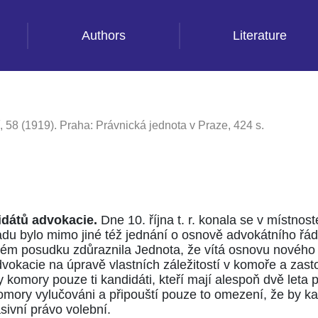
Authors
Literature
, 58 (1919). Praha: Právnická jednota v Praze, 424 s.
dátů advokacie.
Dne 10. října t. r. konala se v místno
du bylo mimo jiné též jednání o osnově advokátního řádu
vém posudku zdůraznila Jednota, že vítá osnovu nového
vokacie na úpravě vlastních záležitostí v komoře a zasto
y komory pouze ti kandidáti, kteří mají alespoň dvě leta 
 komory vylučováni a připouští pouze to omezení, že by ka
asivní právo volební.