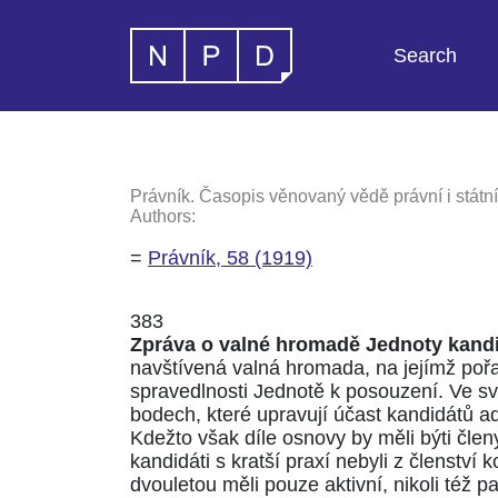
Search
Právník. Časopis věnovaný vědě právní i státní
Authors:
=
Právník, 58 (1919)
383
Zpráva o valné hromadě Jednoty kandi
navštívená valná hromada, na jejímž pořa
spravedlnosti Jednotě k posouzení. Ve s
bodech, které upravují účast kandidátů ad
Kdežto však díle osnovy by měli býti člen
kandidáti s kratší praxí nebyli z členství
dvouletou měli pouze aktivní, nikoli též p