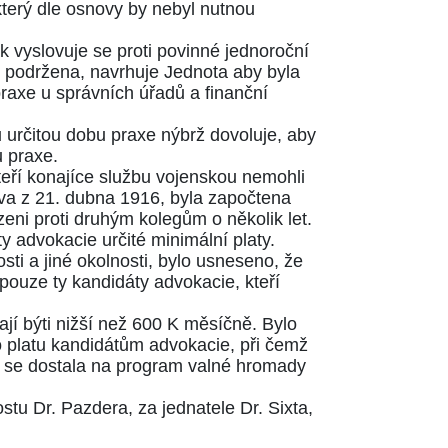
terý dle osnovy by nebyl nutnou
k vyslovuje se proti povinné jednoroční
i podržena, navrhuje Jednota aby byla
praxe u správních úřadů a finanční
u určitou dobu praxe nýbrž dovoluje, aby
 praxe.
eří konajíce službu vojenskou nemohli
áva z 21. dubna 1916
, byla započtena
zeni proti druhým kolegům o několik let.
 advokacie určité minimální platy.
sti a jiné okolnosti, bylo usneseno, že
 pouze ty kandidáty advokacie, kteří
í býti nižší než 600 K měsíčně. Bylo
 platu kandidátům advokacie, při čemž
st se dostala na program valné hromady
tu Dr. Pazdera, za jednatele Dr. Sixta,